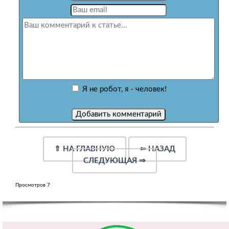
Я не робот, я - человек!
⇑
НА ГЛАВНУЮ
⇐
НАЗАД
СЛЕДУЮЩАЯ
⇒
Просмотров 7