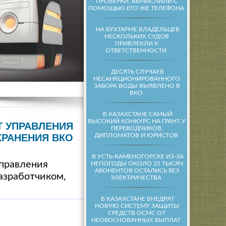
ПРОВЕРКИ, ВЫЧИСЛИЛИ С
ПОМОЩЬЮ ЕГО ЖЕ ТЕЛЕФОНА
НА БУХТАРМЕ ВЛАДЕЛЬЦЕВ
НЕСКОЛЬКИХ СУДОВ
ПРИВЛЕКЛИ К
ОТВЕТСТВЕННОСТИ
ДЕСЯТЬ СЛУЧАЕВ
НЕСАНКЦИОНИРОВАННОГО
ЗАБОРА ВОДЫ ВЫЯВЛЕНО В
ВКО
В КАЗАХСТАНЕ САМЫЙ
ВЫСОКИЙ КОНКУРС НА ГРАНТ У
Т УПРАВЛЕНИЯ
ПЕРЕВОДЧИКОВ,
ДИПЛОМАТОВ И ЮРИСТОВ
РАНЕНИЯ ВКО
В УСТЬ-КАМЕНОГОРСКЕ ИЗ-ЗА
правления
НЕПОГОДЫ ОКОЛО 25 ТЫСЯЧ
АБОНЕНТОВ ОСТАЛИСЬ БЕЗ
разработчиком,
ЭЛЕКТРИЧЕСТВА
В КАЗАХСТАНЕ ВНЕДРЯТ
НОВУЮ СИСТЕМУ ЗАЩИТЫ
СРЕДСТВ ОСМС ОТ
НЕОБОСНОВАННЫХ ВЫПЛАТ