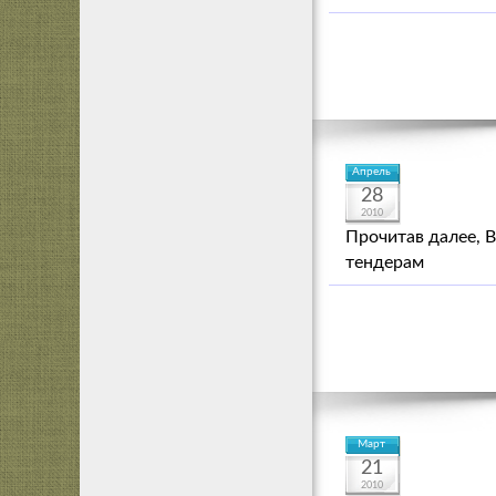
Апрель
28
2010
Прочитав далее, 
тендерам
Март
21
2010