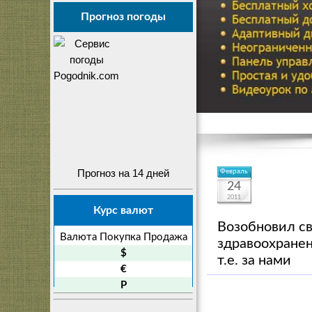
Прогноз погоды
Прогноз на 14 дней
Февраль
24
2011
Курс валют
Возобновил с
Валюта
Покупка
Продажа
здравоохране
$
т.е. за
нами
€
P