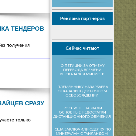
Реклама партнёров
КА ТЕНДЕРОВ
ез получения
Сейчас читают
О ПЕТИЦИИ ЗА ОТМЕНУ
ПЕРЕВОДА ВРЕМЕНИ
ВЫСКАЗАЛСЯ МИНИСТР
ПЛЕМЯННИКУ НАЗАРБАЕВА
ОТКАЗАЛИ В ДОСРОЧНОМ
ОСВОБОЖДЕНИИ
ЗАЙЦЕВ СРАЗУ
РОССИЯНЕ НАЗВАЛИ
ОСНОВНЫЕ НЕДОСТАТКИ
ДИСТАНЦИОННОГО ОБУЧЕНИЯ
учаете только
США ЗАКЛЮЧИЛИ СДЕЛКУ ПО
МИНЕРАЛАМ С ТАИЛАНДОМ