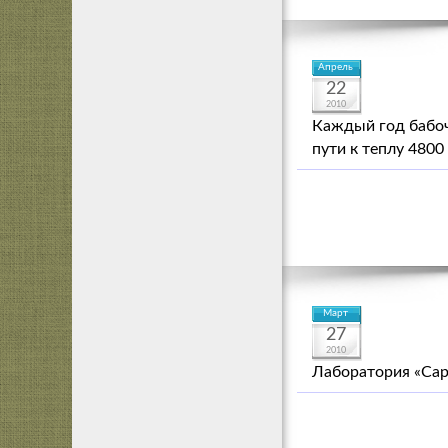
Апрель
22
2010
Каждый год бабоч
пути к теплу 4800
Март
27
2010
Лаборатория «Сар