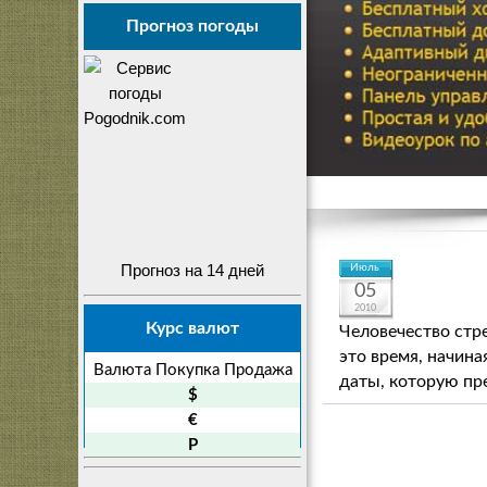
Прогноз погоды
Прогноз на 14 дней
Июль
05
2010
Курс валют
Человечество стр
это время, начина
Валюта
Покупка
Продажа
даты, которую пр
$
€
P