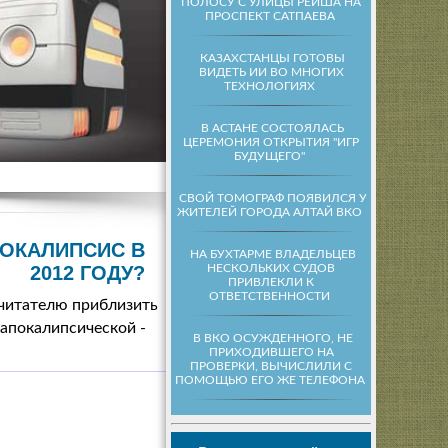
ПОЛОСУ С УЛИЦЫ РЕЙША НА
ПРОСПЕКТ САТПАЕВА
КАЗАХСТАНЦЫ ГОТОВЫ
ВИДЕТЬ ИИ ВО МНОГИХ
ТЕХНОЛОГИЯХ
В АСТАНЕ СОСТОЯЛАСЬ
ЦЕРЕМОНИЯ ОТКРЫТИЯ "ИГР
БУДУЩЕГО"
СВОЙ ТОМОГРАФ ПОЯВИЛСЯ У
ЖИТЕЛЕЙ ГОРОДА АЛТАЙ ВКО
ПОКАЛИПСИС В
НА БУХТАРМЕ ВЛАДЕЛЬЦЕВ
НЕСКОЛЬКИХ СУДОВ
2012 ГОДУ?
ПРИВЛЕКЛИ К
ОТВЕТСТВЕННОСТИ
 читателю приблизить
 апокалипсической -
В ВКО ОСУЖДЕННОГО, НЕ
ПРИХОДИВШЕГО НА
ПРОВЕРКИ, ВЫЧИСЛИЛИ С
ПОМОЩЬЮ ЕГО ЖЕ ТЕЛЕФОНА