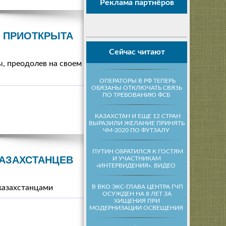
Реклама партнёров
 ПРИОТКРЫТА
Сейчас читают
ы, преодолев на своем
ОПЕРАТОРЫ В РФ ТЕПЕРЬ
ОБЯЗАНЫ ОТКЛЮЧАТЬ СВЯЗЬ
ПО ТРЕБОВАНИЮ ФСБ
КАЗАХСТАН И ЕЩЕ 12 СТРАН
ВЫРАЗИЛИ ЖЕЛАНИЕ ПРИНЯТЬ
ЧМ-2020 ПО ФУТЗАЛУ
ПУТИН ОБРАТИЛСЯ К ГОСТЯМ
КАЗАХСТАНЦЕВ
И УЧАСТНИКАМ
«ИНТЕРВИДЕНИЯ». ВИДЕО
В ВКО ЭКС-ГЛАВА ЦЕНТРА ГЧП
казахстанцами
ОСУЖДЕН НА 8 ЛЕТ ЗА
ХИЩЕНИЯ ПРИ
МОДЕРНИЗАЦИИ ОСВЕЩЕНИЯ