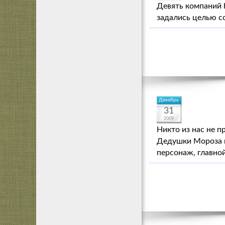
Девять компаний hit
задались целью с
Декабрь
31
2009
Никто из нас не п
Дедушки Мороза и 
персонаж, главно