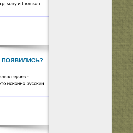
arp, sony и thomson
И ПОЯВИЛИСЬ?
вных героев -
это исконно русский