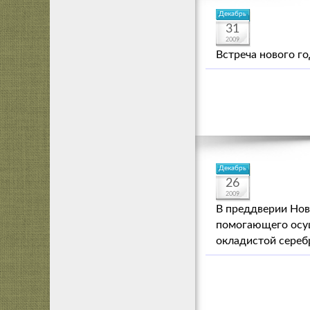
Декабрь
31
2009
Встреча нового го
Декабрь
26
2009
В преддверии Нов
помогающего осущ
окладистой сереб