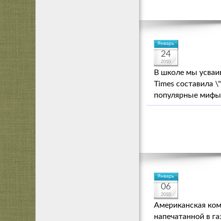
Январь
24
2010
В школе мы усваи
Times составила 
популярные мифы,
Январь
06
2010
Американская ком
напечатанной в га