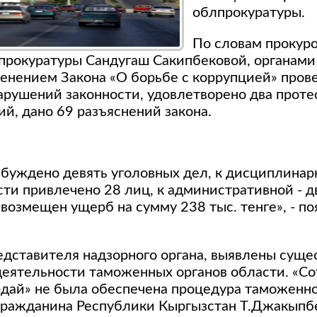
облпрокуратуры.
По словам прокуро
прокуратуры Сандугаш Сакипбековой, органами
менением Закона «О борьбе с коррупцией» пров
арушений законности, удовлетворено два проте
й, дано 69 разъяснений закона.
збуждено девять уголовных дел, к дисциплинар
сти привлечено 28 лиц, к административной - д
возмещен ущерб на сумму 238 тыс. тенге», - по
едставителя надзорного органа, выявлены сущ
деятельности таможенных органов области. «С
дай» не была обеспечена процедура таможенн
ражданина Республики Кыргызстан Т.Джакыпбе