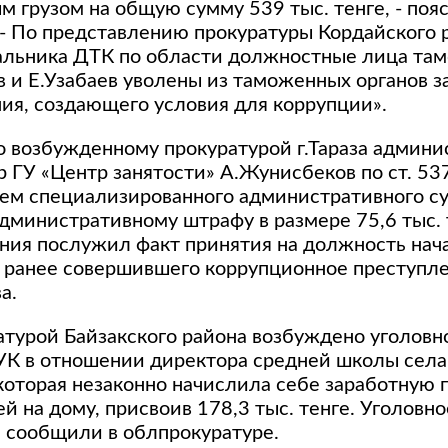
 грузом на общую сумму 539 тыс. тенге, - пояс
 - По представлению прокуратуры Кордайского 
альника ДТК по области должностные лица та
 и Е.Узабаев уволены из таможенных органов з
ия, создающего условия для коррупции».
по возбужденному прокуратурой г.Тараза админ
р ГУ «Центр занятости» А.Жунисбеков по ст. 53
ем специализированного административного су
административному штрафу в размере 75,6 тыс. 
ния послужил факт принятия на должность нач
, ранее совершившего коррупционное преступле
а.
турой Байзакского района возбуждено уголовно
г» УК в отношении директора средней школы се
которая незаконно начислила себе заработную п
й на дому, присвоив 178,3 тыс. тенге. Уголовн
, сообщили в облпрокуратуре.