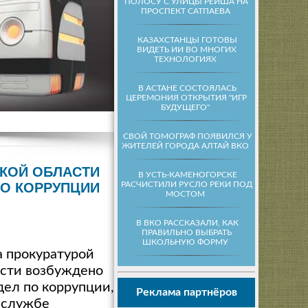
ПОЛОСУ С УЛИЦЫ РЕЙША НА
ПРОСПЕКТ САТПАЕВА
КАЗАХСТАНЦЫ ГОТОВЫ
ВИДЕТЬ ИИ ВО МНОГИХ
ТЕХНОЛОГИЯХ
В АСТАНЕ СОСТОЯЛАСЬ
ЦЕРЕМОНИЯ ОТКРЫТИЯ "ИГР
БУДУЩЕГО"
СВОЙ ТОМОГРАФ ПОЯВИЛСЯ У
ЖИТЕЛЕЙ ГОРОДА АЛТАЙ ВКО
СКОЙ ОБЛАСТИ
В УСТЬ-КАМЕНОГОРСКЕ
РАСЧИСТИЛИ РУСЛО РЕКИ ПОД
ПО КОРРУПЦИИ
МОСТОМ
В ВКО РАССКАЗАЛИ, КАК
ПРАВИЛЬНО ВЫБРАТЬ
ШКОЛЬНУЮ ФОРМУ
а прокуратурой
сти возбуждено
дел по коррупции,
Реклама партнёров
-службе