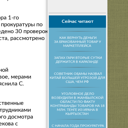
ра 1-го
Сейчас читают
 прокуратуры по
едено 30 проверок,
ста, рассмотрено
КАК ВЕРНУТЬ ДЕНЬГИ
ЗА БРАКОВАННЫЙ ТОВАР У
МАРКЕТПЛЕЙСА
ЗАПАХ ГАРИ ВТОРЫЕ СУТКИ
ДЕРЖИТСЯ В КАРАГАНДЕ
ной
СОВЕТНИК ОБАМЫ НАЗВАЛ
вое, мерами
КИТАЙ БОЛЬШЕЙ УГРОЗОЙ ДЛЯ
США, ЧЕМ РФ
яснила С.
УГОЛОВНОЕ ДЕЛО
ВОЗБУДИЛИ В ЖАМБЫЛСКОЙ
ОБЛАСТИ ПО ФАКТУ
ественные
КОНТРАБАНДЫ ТОВАРОВ НА 18
отрудниками
МЛН. ТЕНГЕ ИЗ ИРАНА В
КЫРГЫЗСТАН
ого досмотра
кова с
С НАЧАЛА ГОДА ПРОКУРАТУРА