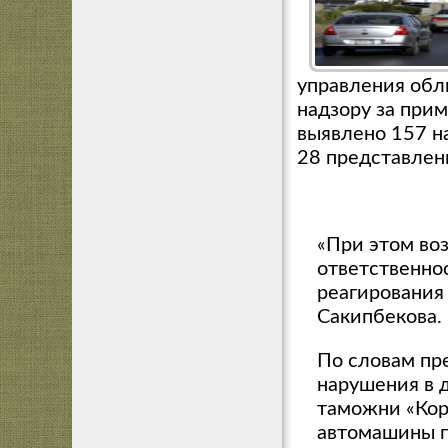
управления обл
надзору за при
выявлено 157 н
28 представлени
«При этом во
ответственно
реагирования 
Сакипбекова.
По словам пр
нарушения в 
таможни «Кор
автомашины г