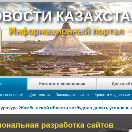
ВОСТИ КАЗАХСТ
Информационный портал
и
Каталог и справочник
Доска об
дные новости
Дом, семья
Законодательство
Красота и здоровье
куратура Жамбылской области возбудила девять уголовны