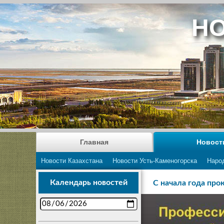
НО
Главная
Новост
Новости Казахстана
Новости Усть-Каменогорска
Наро
Календарь новостей
С начала года про