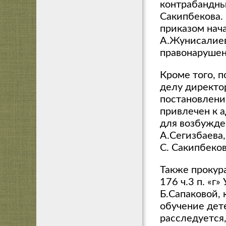
контрабандным
Сакипбекова.
приказом нач
А.Жунисалиев
правонарушен
Кроме того, 
делу директо
постановлени
привлечен к 
для возбужде
А.Сегизбаева
С. Сакипбеков
Также прокура
176 ч.3 п. «
Б.Сапаковой, 
обучение дете
расследуется