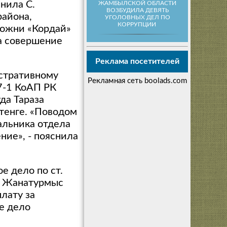
нила С.
ЖАМБЫЛСКОЙ ОБЛАСТИ
ВОЗБУДИЛА ДЕВЯТЬ
района,
УГОЛОВНЫХ ДЕЛ ПО
КОРРУПЦИИ
можни «Кордай»
а совершение
Реклама посетителей
истративному
Рекламная сеть boolads.com
7-1 КоАП РК
да Тараза
тенге. «Поводом
альника отдела
ние», - пояснила
е дело по ст.
ла Жанатурмыс
лату за
ое дело