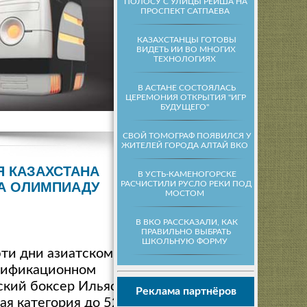
ПОЛОСУ С УЛИЦЫ РЕЙША НА
ПРОСПЕКТ САТПАЕВА
КАЗАХСТАНЦЫ ГОТОВЫ
ВИДЕТЬ ИИ ВО МНОГИХ
ТЕХНОЛОГИЯХ
В АСТАНЕ СОСТОЯЛАСЬ
ЦЕРЕМОНИЯ ОТКРЫТИЯ "ИГР
БУДУЩЕГО"
СВОЙ ТОМОГРАФ ПОЯВИЛСЯ У
ЖИТЕЛЕЙ ГОРОДА АЛТАЙ ВКО
Я КАЗАХСТАНА
В УСТЬ-КАМЕНОГОРСКЕ
РАСЧИСТИЛИ РУСЛО РЕКИ ПОД
А ОЛИМПИАДУ
МОСТОМ
В ВКО РАССКАЗАЛИ, КАК
ПРАВИЛЬНО ВЫБРАТЬ
ШКОЛЬНУЮ ФОРМУ
ти дни азиатском
лификационном
ский боксер Ильяс
Реклама партнёров
ая категория до 52