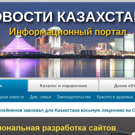
ВОСТИ КАЗАХСТ
Информационный портал
и
Каталог и справочник
Доска об
дные новости
Дом, семья
Законодательство
Красота и здоровье
улейменов завоевал для Казахстана восьмую лицензию на 