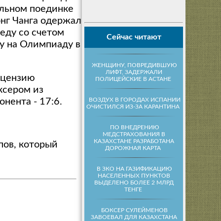
альном поединке
нг Чанга одержал
еду со счетом
Сейчас читают
ку на Олимпиаду в
ЖЕНЩИНУ, ПОВРЕДИВШУЮ
ЛИФТ, ЗАДЕРЖАЛИ
ицензию
ПОЛИЦЕЙСКИЕ В АСТАНЕ
ксером из
ВОЗДУХ В ГОРОДАХ ИСПАНИИ
нента - 17:6.
ОЧИСТИЛСЯ ИЗ-ЗА КАРАНТИНА
ПО ВНЕДРЕНИЮ
МЕДСТРАХОВАНИЯ В
КАЗАХСТАНЕ РАЗРАБОТАНА
пов, который
ДОРОЖНАЯ КАРТА
В ЗКО НА ГАЗИФИКАЦИЮ
НАСЕЛЕННЫХ ПУНКТОВ
ВЫДЕЛЕНО БОЛЕЕ 2 МЛРД
ТЕНГЕ
БОКСЕР СУЛЕЙМЕНОВ
ЗАВОЕВАЛ ДЛЯ КАЗАХСТАНА