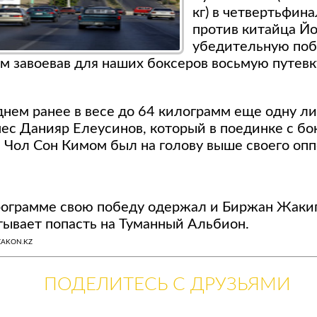
кг) в четвертьфин
против китайца Йо
убедительную поб
ым завоевав для наших боксеров восьмую путев
днем ранее в весе до 64 килограмм еще одну л
нес Данияр Елеусинов, который в поединке с бо
 Чол Сон Кимом был на голову выше своего оппо
рограмме свою победу одержал и Биржан Жаки
тывает попасть на Туманный Альбион.
ZAKON.KZ
ПОДЕЛИТЕСЬ С ДРУЗЬЯМИ