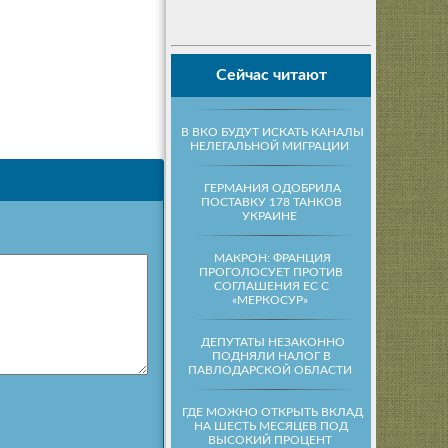
Сейчас читают
В ВКО БУДУТ ИСКАТЬ КАНАЛЫ
НЕЛЕГАЛЬНОЙ МИГРАЦИИ
ГЕРМАНИЯ ОДОБРИЛА
ПОСТАВКУ 178 ТАНКОВ
УКРАИНЕ
МАКРОН: ФРАНЦИЯ
ПРОГОЛОСУЕТ ПРОТИВ
СОГЛАШЕНИЯ ЕС С
«МЕРКОСУР»
ДЕПУТАТЫ НЕЗАКОННО
ПОДНЯЛИ НАЛОГ В
ПАВЛОДАРСКОЙ ОБЛАСТИ
ГДЕ МОЖНО ОТКРЫТЬ ВКЛАД
НА ШЕСТЬ МЕСЯЦЕВ ПОД
ВЫСОКИЙ ПРОЦЕНТ