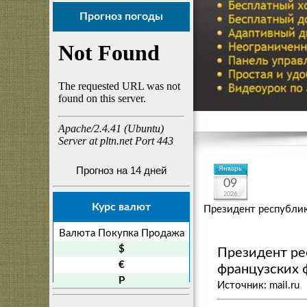
Прогноз погоды
Прогноз на 14 дней
Январь
09
2026
Курс валют
Президент республик
Валюта
Покупка
Продажа
$
Президент ре
€
французских 
P
Источник: mail.ru