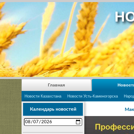
НО
Главная
Новост
Новости Казахстана
Новости Усть-Каменогорска
Наро
Календарь новостей
Мак