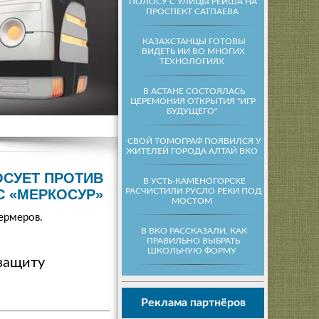
ПОЛОСУ С УЛИЦЫ РЕЙША НА
ПРОСПЕКТ САТПАЕВА
КАЗАХСТАНЦЫ ГОТОВЫ
ВИДЕТЬ ИИ ВО МНОГИХ
ТЕХНОЛОГИЯХ
В АСТАНЕ СОСТОЯЛАСЬ
ЦЕРЕМОНИЯ ОТКРЫТИЯ "ИГР
БУДУЩЕГО"
СВОЙ ТОМОГРАФ ПОЯВИЛСЯ У
ЖИТЕЛЕЙ ГОРОДА АЛТАЙ ВКО
ОСУЕТ ПРОТИВ
В УСТЬ-КАМЕНОГОРСКЕ
РАСЧИСТИЛИ РУСЛО РЕКИ ПОД
С «МЕРКОСУР»
МОСТОМ
ермеров.
В ВКО РАССКАЗАЛИ, КАК
ПРАВИЛЬНО ВЫБРАТЬ
ШКОЛЬНУЮ ФОРМУ
 защиту
Реклама партнёров