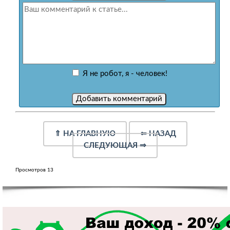
Я не робот, я - человек!
⇑
НА ГЛАВНУЮ
⇐
НАЗАД
СЛЕДУЮЩАЯ
⇒
Просмотров 13