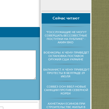
Сейчас читают
"ГОССЛУЖАЩИЕ НЕ МОГУТ
СОВЕРШАТЬ БЕССОВЕСТНЫЕ
ПОСТУПКИ НА ПУБЛИКЕ" -
АКИМ ВКО
ВОЕНКОРЫ: К ЧЕМУ ПРИВЕДЕТ
ОСТАНОВКА ПОСТАВОК
ОРУЖИЯ США УКРАИНЕ
БАЛКАНИСТ: К ЧЕМУ ПРИВЕДУТ
ПРОТЕСТЫ В БЕЛГРАДЕ 29
ИЮЛЯ
СОВБЕЗ ООН ВВЕЛ НОВЫЕ
САНКЦИИ ПРОТИВ СЕВЕРНОЙ
КОРЕИ
АХМЕТЖАН ЕСИМОВ:ПРИ
СТРОИТЕЛЬСТВЕ ЖИЛЬЯ В