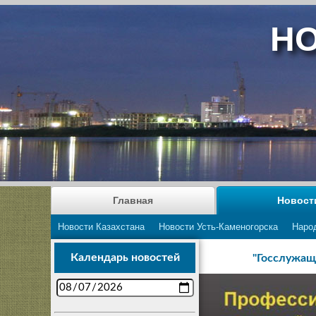
НО
Главная
Новост
Новости Казахстана
Новости Усть-Каменогорска
Наро
Календарь новостей
"Госслужащ