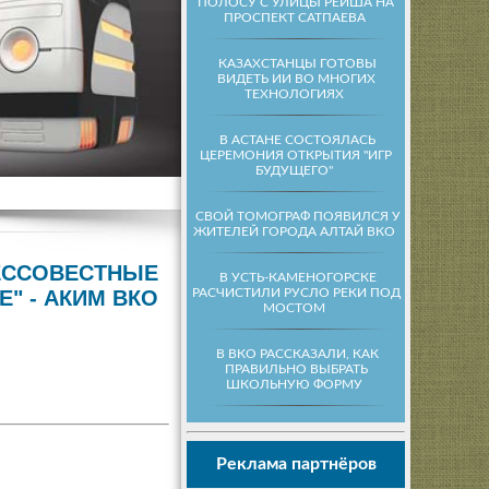
ПОЛОСУ С УЛИЦЫ РЕЙША НА
ПРОСПЕКТ САТПАЕВА
КАЗАХСТАНЦЫ ГОТОВЫ
ВИДЕТЬ ИИ ВО МНОГИХ
ТЕХНОЛОГИЯХ
В АСТАНЕ СОСТОЯЛАСЬ
ЦЕРЕМОНИЯ ОТКРЫТИЯ "ИГР
БУДУЩЕГО"
СВОЙ ТОМОГРАФ ПОЯВИЛСЯ У
ЖИТЕЛЕЙ ГОРОДА АЛТАЙ ВКО
ЕССОВЕСТНЫЕ
В УСТЬ-КАМЕНОГОРСКЕ
РАСЧИСТИЛИ РУСЛО РЕКИ ПОД
Е" - АКИМ ВКО
МОСТОМ
В ВКО РАССКАЗАЛИ, КАК
ПРАВИЛЬНО ВЫБРАТЬ
ШКОЛЬНУЮ ФОРМУ
Реклама партнёров