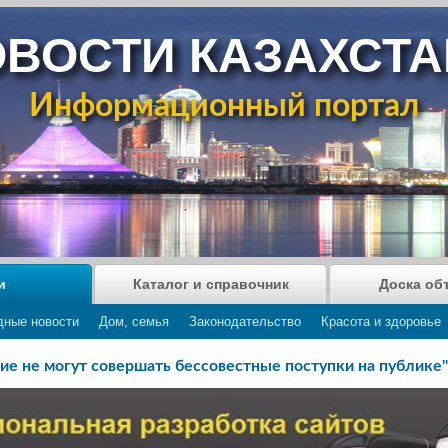
ВОСТИ КАЗАХСТ
Информационный портал
и
Каталог и справочник
Доска об
дные новости
Дом, семья
Законодательство
Красота и здоровье
ие не могут совершать бессовестные поступки на публике"