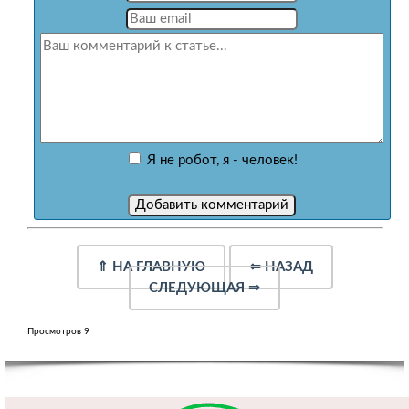
Я не робот, я - человек!
⇑
НА ГЛАВНУЮ
⇐
НАЗАД
СЛЕДУЮЩАЯ
⇒
Просмотров 9