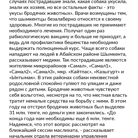
случаях пострадавшие знали, какая собака укусила,
знали их хозяев, но все остальные факты - это
укусы бродячих животных». Врачи возмущены тем,
что шымкентцы безалаберно относятся к своему
здоровью. Многие из пострадавших не принимают
необходимого лечения. Получат один раз
рабиологическую вакцину и больше не приходят, а
ведь для профилактики бешенства необходимо
выдержать полноценный курс. Чаще всего собаки
нападают на людей в Абайском районе Шымкента,
рассказывают медики. Так пострадавшие являются
жителями микрорайонов «Самал», «Самал1»,
«Самал2», «Самал3», мкр. «Кайтпас», «Казыгурт» и
«Ынтымак». В этих районах собаки неизвестной
родословной спокойно гуляют по улицам и даже
рядом с детьми. Бродячие животные чувствуют
себя вольготно, несмотря на то, что местная власть
тратит немалые средства на борьбу с ними. В этом
году на отстрел бродячих животных был выделен
31 млн. тенге, но деньги уже закончились. «До
конца года нам необходимы еще 6 млн. тенге.
Надеемся, что этот вопрос рассмотрят на
ближайшей сессии маслихата, - рассказывает
начальник отдела ветеринарии управления