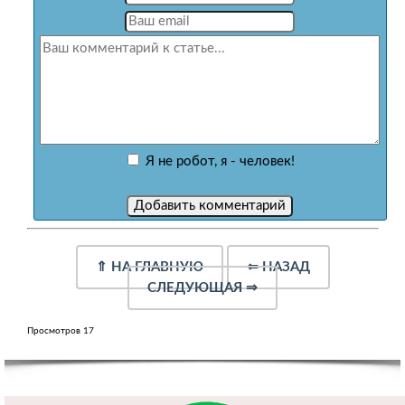
Я не робот, я - человек!
⇑
НА ГЛАВНУЮ
⇐
НАЗАД
СЛЕДУЮЩАЯ
⇒
Просмотров 17