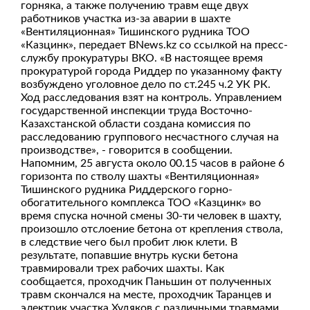
горняка, а также получению травм еще двух
работников участка из-за аварии в шахте
«Вентиляционная» Тишинского рудника ТОО
«Казцинк», передает BNews.kz со ссылкой на пресс-
службу прокуратуры ВКО. «В настоящее время
прокуратурой города Риддер по указанному факту
возбуждено уголовное дело по ст.245 ч.2 УК РК.
Ход расследования взят на контроль. Управлением
государственной инспекции труда Восточно-
Казахстанской области создана комиссия по
расследованию группового несчастного случая на
производстве», - говорится в сообщении.
Напомним, 25 августа около 00.15 часов в районе 6
горизонта по стволу шахты «Вентиляционная»
Тишинского рудника Риддерского горно-
обогатительного комплекса ТОО «Казцинк» во
время спуска ночной смены 30-ти человек в шахту,
произошло отслоение бетона от крепления ствола,
в следствие чего был пробит люк клети. В
результате, попавшие внутрь куски бетона
травмировали трех рабочих шахты. Как
сообщается, проходчик Паньшин от полученных
травм скончался на месте, проходчик Таранцев и
электрик участка Худяков с различными травмами