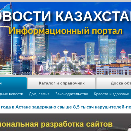
ВОСТИ КАЗАХСТ
Информационный портал
и
Каталог и справочник
Доска об
дные новости
Дом, семья
Законодательство
Красота и здоровье
 года в Астане задержано свыше 8,5 тысяч нарушителей-