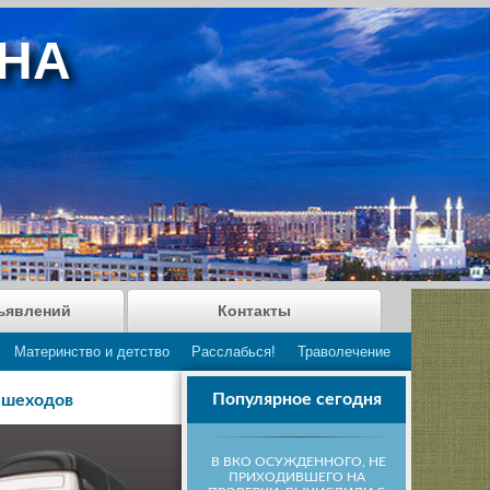
АНА
ъявлений
Контакты
Материнство и детство
Расслабься!
Траволечение
Популярное сегодня
пешеходов
В ВКО ОСУЖДЕННОГО, НЕ
ПРИХОДИВШЕГО НА