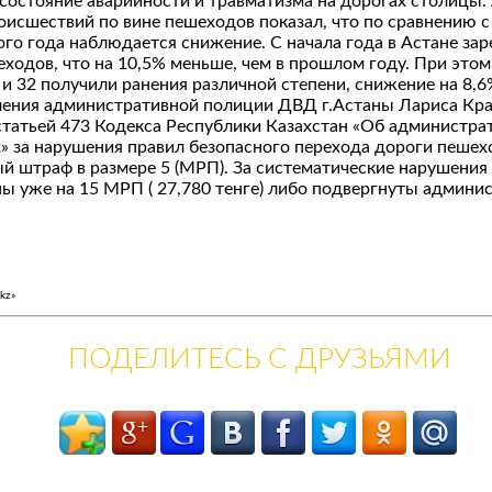
состояние аварийности и травматизма на дорогах столицы.
оисшествий по вине пешеходов показал, что по сравнению 
о года наблюдается снижение. С начала года в Астане зар
ходов, что на 10,5% меньше, чем в прошлом году. При этом
и 32 получили ранения различной степени, снижение на 8,6
ления административной полиции ДВД г.Астаны Лариса Кра
статьей 473 Кодекса Республики Казахстан «Об администр
» за нарушения правил безопасного перехода дороги пеше
й штраф в размере 5 (МРП). За систематические нарушения
 уже на 15 МРП ( 27,780 тенге) либо подвергнуты админи
kz»
ПОДЕЛИТЕСЬ С ДРУЗЬЯМИ