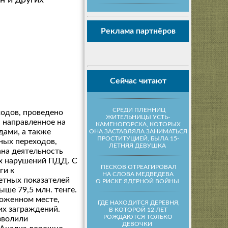
н и других
Реклама партнёров
Сейчас читают
СРЕДИ ПЛЕННИЦ
одов, проведено
ЖИТЕЛЬНИЦЫ УСТЬ-
 направленное на
КАМЕНОГОРСКА, КОТОРЫХ
ами, а также
ОНА ЗАСТАВЛЯЛА ЗАНИМАТЬСЯ
ПРОСТИТУЦИЕЙ, БЫЛА 15-
ных переходов,
ЛЕТНЯЯ ДЕВУШКА
на деятельность
х нарушений ПДД. С
ПЕСКОВ ОТРЕАГИРОВАЛ
ги к
НА СЛОВА МЕДВЕДЕВА
етных показателей
О РИСКЕ ЯДЕРНОЙ ВОЙНЫ
ше 79,5 млн. тенге.
оженном месте,
ГДЕ НАХОДИТСЯ ДЕРЕВНЯ,
их заграждений.
В КОТОРОЙ 12 ЛЕТ
РОЖДАЮТСЯ ТОЛЬКО
зволили
ДЕВОЧКИ