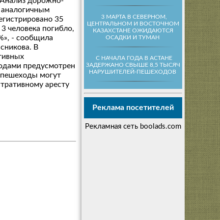
 Анализ дорожно-
с аналогичным
3 МАРТА В СЕВЕРНОМ,
егистрировано 35
ЦЕНТРАЛЬНОМ И ВОСТОЧНОМ
 3 человека погибло,
КАЗАХСТАНЕ ОЖИДАЮТСЯ
%», - сообщила
ОСАДКИ И ТУМАН
сникова. В
ативных
С НАЧАЛА ГОДА В АСТАНЕ
ЗАДЕРЖАНО СВЫШЕ 8,5 ТЫСЯЧ
ходами предусмотрен
НАРУШИТЕЛЕЙ-ПЕШЕХОДОВ
 пешеходы могут
стративному аресту
Реклама посетителей
Рекламная сеть boolads.com