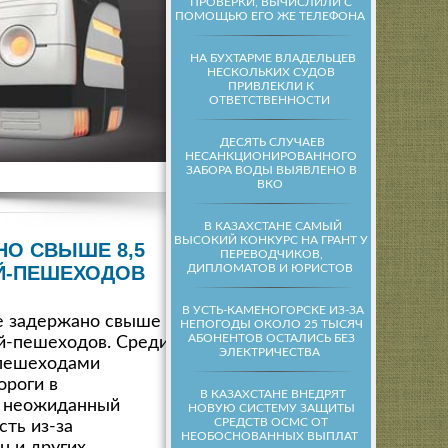
ПРОВЕРКИ, ВЫЧИСЛИЛИ С
ПОМОЩЬЮ ЕГО ЖЕ ТЕЛЕФОНА
НА БУХТАРМЕ ВЛАДЕЛЬЦЕВ
НЕСКОЛЬКИХ СУДОВ
ПРИВЛЕКЛИ К
ОТВЕТСТВЕННОСТИ
ДЕСЯТЬ СЛУЧАЕВ
НЕСАНКЦИОНИРОВАННОГО
ЗАБОРА ВОДЫ ВЫЯВЛЕНО В
ВКО
В КАЗАХСТАНЕ САМЫЙ
ВЫСОКИЙ КОНКУРС НА ГРАНТ У
НО СВЫШЕ 8,5
ПЕРЕВОДЧИКОВ,
ДИПЛОМАТОВ И ЮРИСТОВ
Й-ПЕШЕХОДОВ
В УСТЬ-КАМЕНОГОРСКЕ ИЗ-ЗА
не задержано свыше
НЕПОГОДЫ ОКОЛО 25 ТЫСЯЧ
АБОНЕНТОВ ОСТАЛИСЬ БЕЗ
й-пешеходов. Среди
ЭЛЕКТРИЧЕСТВА
пешеходами
ороги в
В КАЗАХСТАНЕ ВНЕДРЯТ
 неожиданный
НОВУЮ СИСТЕМУ ЗАЩИТЫ
СРЕДСТВ ОСМС ОТ
сть из-за
НЕОБОСНОВАННЫХ ВЫПЛАТ