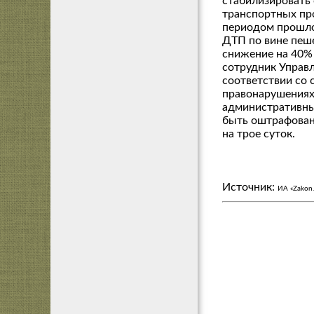
стабилизировать 
транспортных пр
периодом прошлог
ДТП по вине пеше
снижение на 40% 
сотрудник Управ
соответствии со 
правонарушениях
административны
быть оштрафованы
на трое суток.
Источник:
ИА «Zakon.