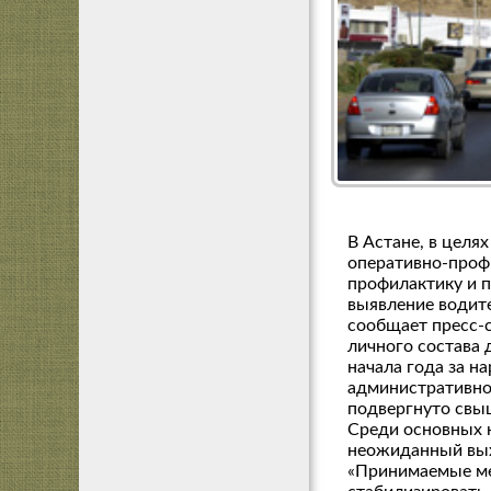
В Астане, в цел
оперативно-проф
профилактику и 
выявление водит
сообщает пресс-
личного состава
начала года за н
административно
подвергнуто свыш
Среди основных 
неожиданный вых
«Принимаемые ме