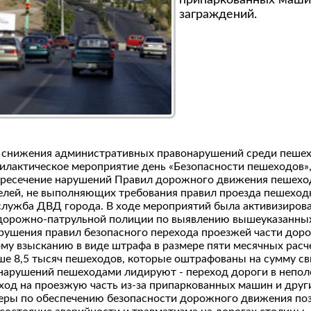
припаркованных маши
заграждений.
ях снижения административных правонарушений среди пешех
илактическое мероприятие день «Безопасности пешеходов»,
пресечение нарушений Правил дорожного движения пешеход
елей, не выполняющих требования правил проезда пешеход
служба ДВД города. В ходе мероприятий была активизирова
 дорожно-патрульной полиции по выявлению вышеуказанны
арушения правил безопасного перехода проезжей части доро
му взысканию в виде штрафа в размере пяти месячных расч
е 8,5 тысяч пешеходов, которые оштрафованы на сумму свы
нарушений пешеходами лидируют - переход дороги в непол
од на проезжую часть из-за припаркованных машин и друг
ры по обеспечению безопасности дорожного движения по