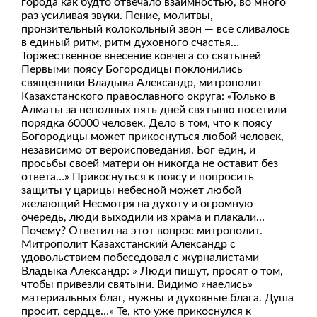
города как будто отвечало взаимностью, во много
раз усиливая звуки. Пение, молитвы,
пронзительный колокольный звон — все сливалось
в единый ритм, ритм духовного счастья…
Торжественное внесение ковчега со святыней
Первыми поясу Богородицы поклонились
священники Владыка Александр, митрополит
Казахстанского православного округа: «Только в
Алматы за неполных пять дней святыню посетили
порядка 60000 человек. Дело в том, что к поясу
Богородицы может прикоснуться любой человек,
независимо от вероисповедания. Бог един, и
просьбы своей матери он никогда не оставит без
ответа…» Прикоснуться к поясу и попросить
защиты у царицы небесной может любой
желающий Несмотря на духоту и огромную
очередь, люди выходили из храма и плакали…
Почему? Ответил на этот вопрос митрополит.
Митрополит Казахстанский Александр с
удовольствием побеседовал с журналистами
Владыка Александр: » Люди пишут, просят о том,
чтобы привезли святыни. Видимо «наелись»
материальных благ, нужны и духовные блага. Душа
просит, сердце…» Те, кто уже прикоснулся к