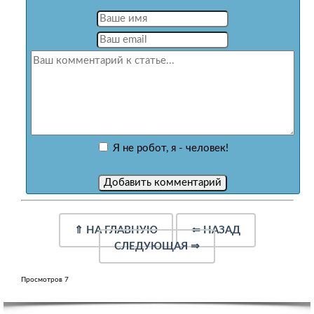
Я не робот, я - человек!
⇑
НА ГЛАВНУЮ
⇐
НАЗАД
СЛЕДУЮЩАЯ
⇒
Просмотров 7