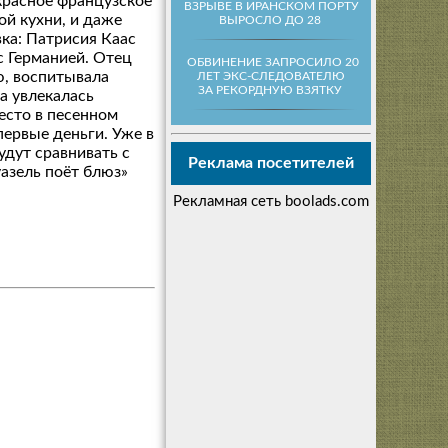
 красное французское
ВЗРЫВЕ В ИРАНСКОМ ПОРТУ
ой кухни, и даже
ВЫРОСЛО ДО 28
ка: Патрисия Каас
с Германией. Отец
ОБВИНЕНИЕ ЗАПРОСИЛО 20
ю, воспитывала
ЛЕТ ЭКС-СЛЕДОВАТЕЛЮ
ЗА РЕКОРДНУЮ ВЗЯТКУ
а увлекалась
есто в песенном
первые деньги. Уже в
удут сравнивать с
Реклама посетителей
азель поёт блюз»
Рекламная сеть boolads.com