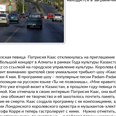
находится в заграничн
зская певица Патрисия Каас откликнулась на приглашение 
 большой концерт в Алматы в рамках Года культуры Казахст
z со ссылкой на городское управление культуры. Королева
ит вниманию зрителей свое уникальное трибьют-шоу «Каас
и 4 мая. В программе шоу – популярные песни Padam-Padam,
мпозиции на русском языке «Ты не позвонишь», «Мне нравитс
 Это уже второй визит в Казахстан, в прошлом году певица 
ой. Как отмечала в своих интервью Патрисия Каас, она вы
 она обожает ее творчество и ей захотелось почтить память
тие ее смерти. Каас создала программу с ее композициями, 
тии Лондонского королевского оркестра и музыкантов-эле
офа Корре и теперь гастролирует с ними. Нужно отметить,