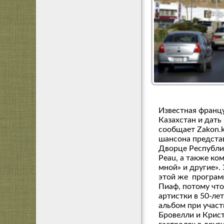
Известная францу
Казахстан и дать
сообщает Zakon.k
шансона представ
Дворце Республик
Peau, а также ко
мной» и другие».
этой же программ
Пиаф, потому что
артистки в 50-ле
альбом при учас
Бровелли и Крист