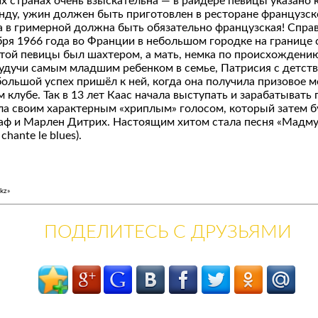
их странах очень взыскательна — в райдере певицы указано
нду, ужин должен быть приготовлен в ресторане французск
 в гримерной должна быть обязательно французская! Справ
ря 1966 года во Франции в небольшом городке на границе 
той певицы был шахтером, а мать, немка по происхождени
удучи самым младшим ребенком в семье, Патрисия с детств
ольшой успех пришёл к ней, когда она получила призовое м
м клубе. Так в 13 лет Каас начала выступать и зарабатывать 
ла своим характерным «хриплым» голосом, который затем б
аф и Марлен Дитрих. Настоящим хитом стала песня «Мадму
chante le blues).
kz»
ПОДЕЛИТЕСЬ С ДРУЗЬЯМИ