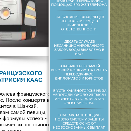
ПРОВЕРКИ, ВЫЧИСЛИЛИ С
ПОМОЩЬЮ ЕГО ЖЕ ТЕЛЕФОНА
НА БУХТАРМЕ ВЛАДЕЛЬЦЕВ
НЕСКОЛЬКИХ СУДОВ
ПРИВЛЕКЛИ К
ОТВЕТСТВЕННОСТИ
ДЕСЯТЬ СЛУЧАЕВ
НЕСАНКЦИОНИРОВАННОГО
ЗАБОРА ВОДЫ ВЫЯВЛЕНО В
ВКО
В КАЗАХСТАНЕ САМЫЙ
ВЫСОКИЙ КОНКУРС НА ГРАНТ У
ФРАНЦУЗСКОГО
ПЕРЕВОДЧИКОВ,
ДИПЛОМАТОВ И ЮРИСТОВ
ТРИСИЯ КААС
В УСТЬ-КАМЕНОГОРСКЕ ИЗ-ЗА
ролева французского
НЕПОГОДЫ ОКОЛО 25 ТЫСЯЧ
АБОНЕНТОВ ОСТАЛИСЬ БЕЗ
с. После концерта в
ЭЛЕКТРИЧЕСТВА
ится в Шанхай,
овам самой певицы,
В КАЗАХСТАНЕ ВНЕДРЯТ
е формулы успеха -
НОВУЮ СИСТЕМУ ЗАЩИТЫ
СРЕДСТВ ОСМС ОТ
актически постоянно
НЕОБОСНОВАННЫХ ВЫПЛАТ