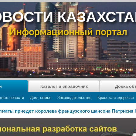
ВОСТИ КАЗАХСТ
Информационный портал
и
Каталог и справочник
Доска об
дные новости
Дом, семья
Законодательство
Красота и здоровье
лматы приедет королева французского шансона Патрисия 