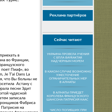
ых турне.
Реклама партнёров
Сейчас читают
УКРАИНА ПРОВЕЛА УЧЕНИЯ
приехать в
С БПЛА BAYRAKTAR
ана во Франции,
НАД ЧЕРНЫМ МОРЕМ
 французского
 поет Пиаф», во
В КАКОМ СЛУЧАЕ ВОЗМОЖНО
 Je T’ai Dans La
УЖЕСТОЧЕНИЕ
ОГРАНИЧИТЕЛЬНЫХ МЕР
я, что Вы больны не
В АЛМАТЫ
посетила Астану с
брала песни Эдит
В АЛМАТЫ ПРИЕДЕТ
 этой чудесной
КОРОЛЕВА ФРАНЦУЗСКОГО
затем записала
ШАНСОНА ПАТРИСИЯ КААС
ктронщиков Фабриса
 Патрисия на
ЧИСЛО ПОГИБШИХ ПРИ