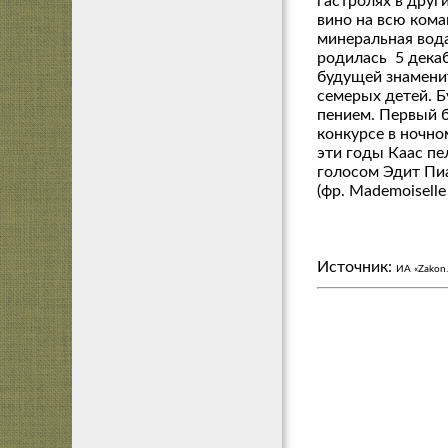
гастролях в друг
вино на всю кома
минеральная вода
родилась 5 декаб
будущей знамени
семерых детей. Б
пением. Первый б
конкурсе в ночно
эти годы Каас пе
голосом Эдит Пи
(фр. Mademoiselle 
Источник:
ИА «Zakon.