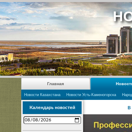
НО
Главная
Новост
Новости Казахстана
Новости Усть-Каменогорска
Наро
Календарь новостей
В