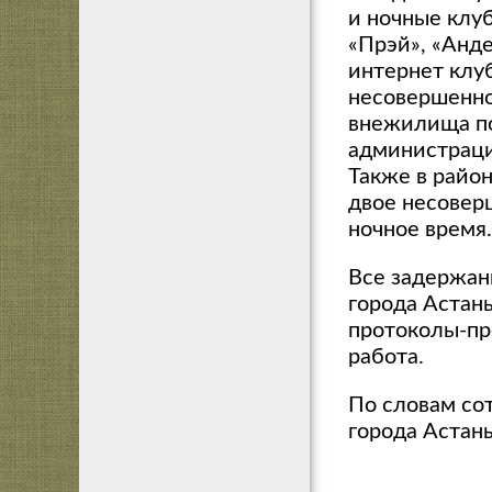
и ночные клуб
«Прэй», «Анд
интернет клу
несовершенно
внежилища по
администраци
Также в райо
двое несовер
ночное время.
Все задержан
города Астан
протоколы-пр
работа.
По словам со
города Астан