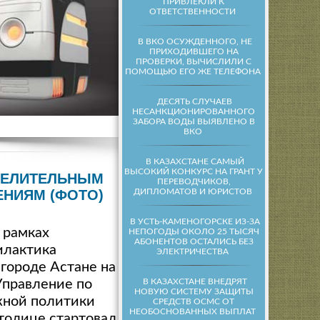
ПРИВЛЕКЛИ К
ОТВЕТСТВЕННОСТИ
В ВКО ОСУЖДЕННОГО, НЕ
ПРИХОДИВШЕГО НА
ПРОВЕРКИ, ВЫЧИСЛИЛИ С
ПОМОЩЬЮ ЕГО ЖЕ ТЕЛЕФОНА
ДЕСЯТЬ СЛУЧАЕВ
НЕСАНКЦИОНИРОВАННОГО
ЗАБОРА ВОДЫ ВЫЯВЛЕНО В
ВКО
В КАЗАХСТАНЕ САМЫЙ
ВЫСОКИЙ КОНКУРС НА ГРАНТ У
ЕСЕЛИТЕЛЬНЫМ
ПЕРЕВОДЧИКОВ,
ДИПЛОМАТОВ И ЮРИСТОВ
ЕНИЯМ (ФОТО)
В УСТЬ-КАМЕНОГОРСКЕ ИЗ-ЗА
 рамках
НЕПОГОДЫ ОКОЛО 25 ТЫСЯЧ
АБОНЕНТОВ ОСТАЛИСЬ БЕЗ
илактика
ЭЛЕКТРИЧЕСТВА
городе Астане на
В КАЗАХСТАНЕ ВНЕДРЯТ
Управление по
НОВУЮ СИСТЕМУ ЗАЩИТЫ
жной политики
СРЕДСТВ ОСМС ОТ
НЕОБОСНОВАННЫХ ВЫПЛАТ
толице стартовал