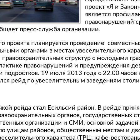
проект «Я и Закон
является профила
правонарушений с
общает пресс-служба организации.
го проекта планируется проведение совместны
ьными органами в местах увеселительного хара
 правоохранительных структур с молодыми гр
лактике правонарушений и предупреждения де
 подростков. 19 июля 2013 года с 22.00 часов 
чался рейд по увеселительным заведениям столи
чкой рейда стал Есильсий район. В рейде приня
равоохранительных органов, государственных ст
твенных организации и СМИ, основной задачей
по улицам районов, общественным местам и дво
веселительного характера (ТРЦ, кафе-ресторан