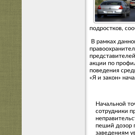
подростков, со
В рамках данно
правоохранител
представителей
акции по профи
поведения среди
«Я и закон» на
Начальной то
сотрудники п
неправительс
пеший дозор 
заведениям у