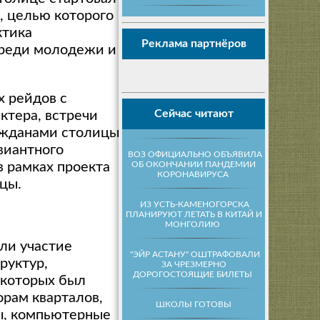
», целью которого
ктика
Реклама партнёров
реди молодежи и
х рейдов с
Сейчас читают
ктера, встречи
ажданами столицы,
виантного
ВОЗ ОФИЦИАЛЬНО ОБЪЯВИЛА
ОБ ОКОНЧАНИИ ПАНДЕМИИ
в рамках проекта
КОРОНАВИРУСА
цы.
ИЗ УСТЬ-КАМЕНОГОРСКА
ПЛАНИРУЮТ ЛЕТАТЬ В КИТАЙ И
МОНГОЛИЮ
ли участие
"ЭЙР АСТАНУ" ОШТРАФОВАЛИ
руктур,
ЗА ЧРЕЗМЕРНО
ДОРОГОСТОЯЩИЕ БИЛЕТЫ
 которых был
рам кварталов,
ШКОЛЫ ГОТОВЫ
ы, компьютерные