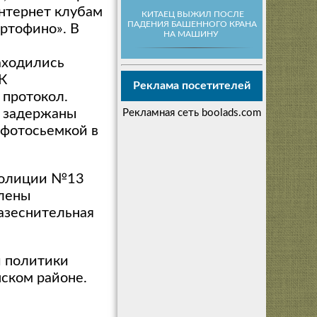
интернет клубам
КИТАЕЦ ВЫЖИЛ ПОСЛЕ
ПАДЕНИЯ БАШЕННОГО КРАНА
ортофино». В
НА МАШИНУ
аходились
К
Реклама посетителей
 протокол.
и задержаны
Рекламная сеть boolads.com
 фотосьемкой в
 полиции №13
влены
азеснительная
й политики
ском районе.