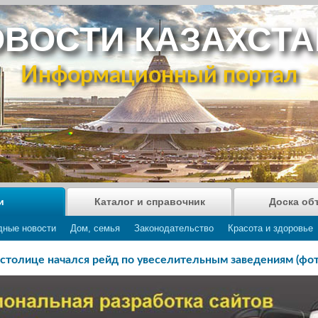
ВОСТИ КАЗАХСТ
Информационный портал
и
Каталог и справочник
Доска об
дные новости
Дом, семья
Законодательство
Красота и здоровье
 столице начался рейд по увеселительным заведениям (фот