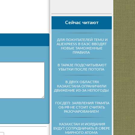
Сейчас читают
ДЛЯ ПОКУПАТЕЛЕЙ TEMU И
ALIEXPRESS В ЕАЭС ВВОДЯТ
НОВЫЕ ТАМОЖЕННЫЕ
ПРАВИЛА
В ТАРАЗЕ ПОДСЧИТЫВАЮТ
УБЫТКИ ПОСЛЕ ПОТОПА
В ДВУХ ОБЛАСТЯХ
КАЗАХСТАНА ОГРАНИЧИЛИ
ДВИЖЕНИЕ ИЗ-ЗА НЕПОГОДЫ
ГОСДЕП: ЗАЯВЛЕНИЯ ТРАМПА
ОБ РФ НЕ СТОИТ СЧИТАТЬ
РАЗОЧАРОВАНИЕМ
КАЗАХСТАН И ИОРДАНИЯ
БУДУТ СОТРУДНИЧАТЬ В СФЕРЕ
МИРНОГО АТОМА