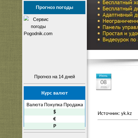
Прогноз погоды
Прогноз на 14 дней
Июнь
08
2026
Курс валют
Валюта
Покупка
Продажа
$
Источник: yk.kz
€
P