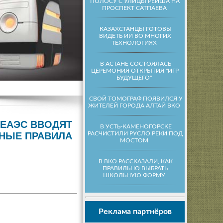
ПОЛОСУ С УЛИЦЫ РЕЙША НА
ПРОСПЕКТ САТПАЕВА
КАЗАХСТАНЦЫ ГОТОВЫ
ВИДЕТЬ ИИ ВО МНОГИХ
ТЕХНОЛОГИЯХ
В АСТАНЕ СОСТОЯЛАСЬ
ЦЕРЕМОНИЯ ОТКРЫТИЯ "ИГР
БУДУЩЕГО"
СВОЙ ТОМОГРАФ ПОЯВИЛСЯ У
ЖИТЕЛЕЙ ГОРОДА АЛТАЙ ВКО
 ЕАЭС ВВОДЯТ
В УСТЬ-КАМЕНОГОРСКЕ
РАСЧИСТИЛИ РУСЛО РЕКИ ПОД
НЫЕ ПРАВИЛА
МОСТОМ
В ВКО РАССКАЗАЛИ, КАК
ПРАВИЛЬНО ВЫБРАТЬ
ШКОЛЬНУЮ ФОРМУ
Реклама партнёров