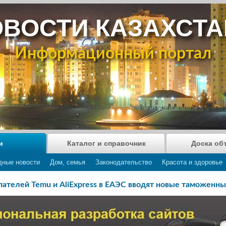
ВОСТИ КАЗАХСТ
Информационный портал
и
Каталог и справочник
Доска об
дные новости
Дом, семья
Законодательство
Красота и здоровье
пателей Temu и AliExpress в ЕАЭС вводят новые таможенны