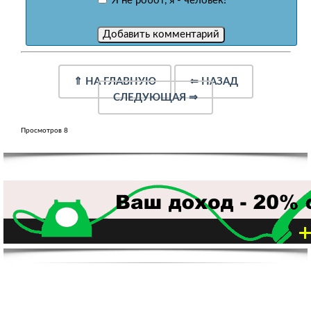
Я не робот, я - человек!
⇑
НА ГЛАВНУЮ
⇐
НАЗАД
СЛЕДУЮЩАЯ
⇒
Просмотров 8