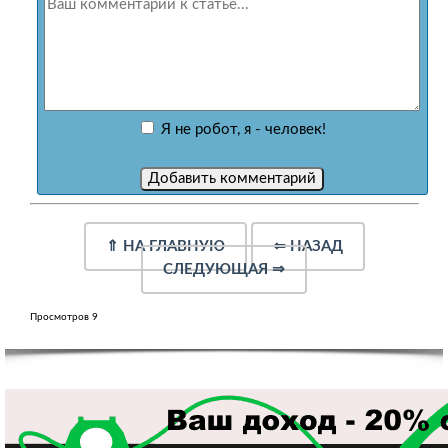
Я не робот, я - человек!
⇑
НА ГЛАВНУЮ
⇐
НАЗАД
СЛЕДУЮЩАЯ
⇒
Просмотров 9