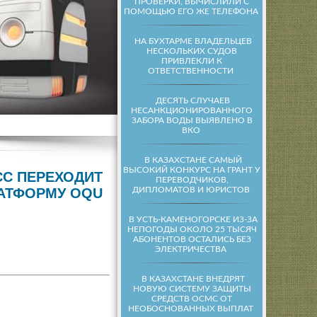
ПРОВЕРКИ, ВЫЧИСЛИЛИ С
ПОМОЩЬЮ ЕГО ЖЕ ТЕЛЕФОНА
НА БУХТАРМЕ ВЛАДЕЛЬЦЕВ
НЕСКОЛЬКИХ СУДОВ
ПРИВЛЕКЛИ К
ОТВЕТСТВЕННОСТИ
ДЕСЯТЬ СЛУЧАЕВ
НЕСАНКЦИОНИРОВАННОГО
ЗАБОРА ВОДЫ ВЫЯВЛЕНО В
ВКО
В КАЗАХСТАНЕ САМЫЙ
ВЫСОКИЙ КОНКУРС НА ГРАНТ У
СС ПЕРЕХОДИТ
ПЕРЕВОДЧИКОВ,
ДИПЛОМАТОВ И ЮРИСТОВ
АТФОРМУ OQU
В УСТЬ-КАМЕНОГОРСКЕ ИЗ-ЗА
НЕПОГОДЫ ОКОЛО 25 ТЫСЯЧ
АБОНЕНТОВ ОСТАЛИСЬ БЕЗ
ЭЛЕКТРИЧЕСТВА
В КАЗАХСТАНЕ ВНЕДРЯТ
НОВУЮ СИСТЕМУ ЗАЩИТЫ
СРЕДСТВ ОСМС ОТ
НЕОБОСНОВАННЫХ ВЫПЛАТ