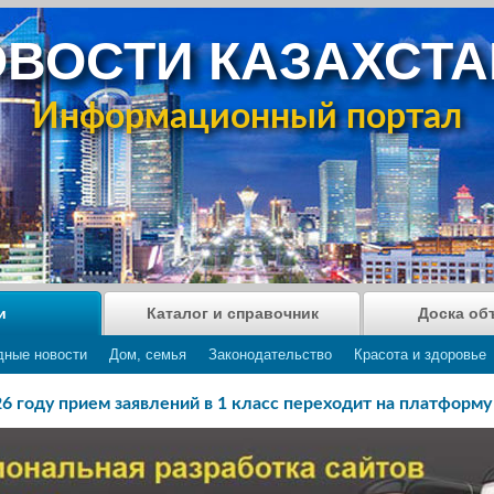
ВОСТИ КАЗАХСТ
Информационный портал
и
Каталог и справочник
Доска об
дные новости
Дом, семья
Законодательство
Красота и здоровье
26 году прием заявлений в 1 класс переходит на платформ