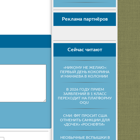
Реклама партнёров
Сейчас читают
«НИКОМУ НЕ ЖЕЛАЮ»:
ПЕРВЫЙ ДЕНЬ КОКОРИНА
И МАМАЕВА В КОЛОНИИ
В 2026 ГОДУ ПРИЕМ
ЗАЯВЛЕНИЙ В 1 КЛАСС
ПЕРЕХОДИТ НА ПЛАТФОРМУ
OQU
СМИ: ФРГ ПРОСИТ США
ОТМЕНИТЬ САНКЦИИ ДЛЯ
«ДОЧЕК» «РОСНЕФТИ»
НЕОБЫЧНЫЕ ВСПЫШКИ В