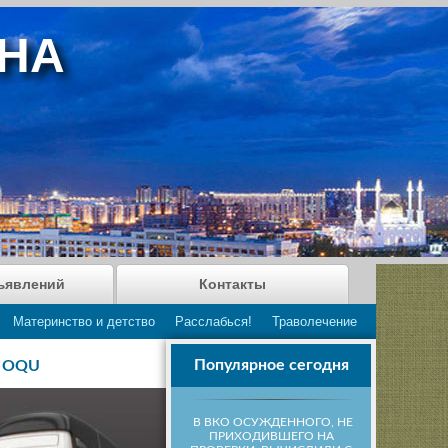
АНА
ъявлений
Контакты
Материнство и детство
Расслабься!
Траволечение
Популярное сегодня
у OQU
В ВКО ОСУЖДЕННОГО, НЕ
ПРИХОДИВШЕГО НА