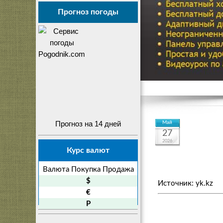
Прогноз погоды
Прогноз на 14 дней
Май
27
2026
Курс валют
Валюта
Покупка
Продажа
$
Источник: yk.kz
€
P