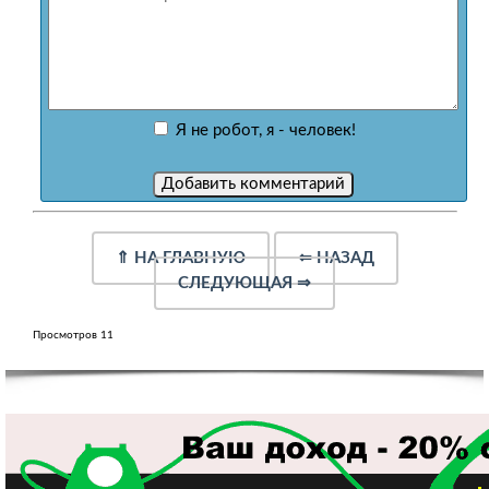
Я не робот, я - человек!
⇑
НА ГЛАВНУЮ
⇐
НАЗАД
СЛЕДУЮЩАЯ
⇒
Просмотров 11