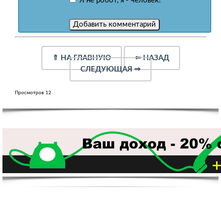
Я не робот, я - человек!
⇑
НА ГЛАВНУЮ
⇐
НАЗАД
СЛЕДУЮЩАЯ
⇒
Просмотров 12