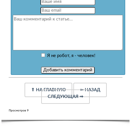
Я не робот, я - человек!
⇑
НА ГЛАВНУЮ
⇐
НАЗАД
СЛЕДУЮЩАЯ
⇒
Просмотров 9