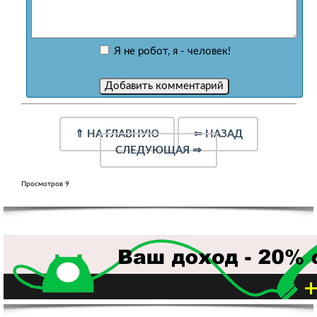
Я не робот, я - человек!
⇑
НА ГЛАВНУЮ
⇐
НАЗАД
СЛЕДУЮЩАЯ
⇒
Просмотров 9