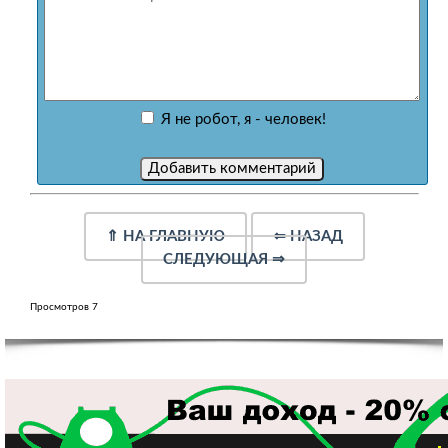
Я не робот, я - человек!
⇑
НА ГЛАВНУЮ
⇐
НАЗАД
СЛЕДУЮЩАЯ
⇒
Просмотров 7