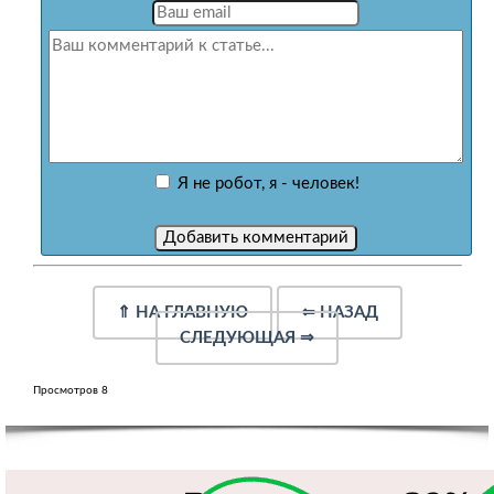
Я не робот, я - человек!
⇑
НА ГЛАВНУЮ
⇐
НАЗАД
СЛЕДУЮЩАЯ
⇒
Просмотров 8