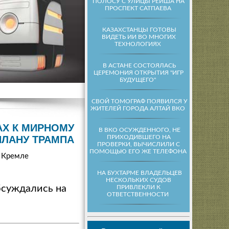
ПОЛОСУ С УЛИЦЫ РЕЙША НА
ПРОСПЕКТ САТПАЕВА
КАЗАХСТАНЦЫ ГОТОВЫ
ВИДЕТЬ ИИ ВО МНОГИХ
ТЕХНОЛОГИЯХ
В АСТАНЕ СОСТОЯЛАСЬ
ЦЕРЕМОНИЯ ОТКРЫТИЯ "ИГР
БУДУЩЕГО"
СВОЙ ТОМОГРАФ ПОЯВИЛСЯ У
ЖИТЕЛЕЙ ГОРОДА АЛТАЙ ВКО
АХ К МИРНОМУ
В ВКО ОСУЖДЕННОГО, НЕ
ПРИХОДИВШЕГО НА
ПЛАНУ ТРАМПА
ПРОВЕРКИ, ВЫЧИСЛИЛИ С
ПОМОЩЬЮ ЕГО ЖЕ ТЕЛЕФОНА
в Кремле
НА БУХТАРМЕ ВЛАДЕЛЬЦЕВ
НЕСКОЛЬКИХ СУДОВ
бсуждались на
ПРИВЛЕКЛИ К
ОТВЕТСТВЕННОСТИ