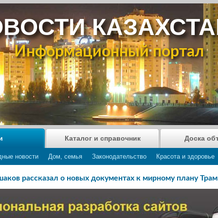
ВОСТИ КАЗАХСТ
Информационный портал
и
Каталог и справочник
Доска об
дные новости
Дом, семья
Законодательство
Красота и здоровье
шаков рассказал о новых документах к мирному плану Трам