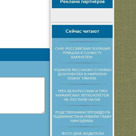
Реклама партнёров
Сейчас читают
СМИ: РОССИЙСКАЯ ПОЛИЦИЯ
ПРИШЛА К СОЛИСТУ
RAMMSTEIN
УШАКОВ РАССКАЗАЛ О НОВЫХ
ДОКУМЕНТАХ К МИРНОМУ
ПЛАНУ ТРАМПА
ТРЕХ БЕЛОРУССКИХ И ТРЕХ
УКРАИНСКИХ ЛЕГКОАТЛЕТОВ
НЕ ПУСТИЛИ НА ОИ
РОДСТВЕННИКИ ПРЕЗИДЕНТА
ТАДЖИКИСТАНА ИЗБИЛИ ГЛАВУ
МИНЗДРАВА
ФОТО ДНЯ: ВОДИТЕЛИ