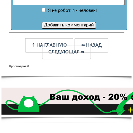
Я не робот, я - человек!
⇑
НА ГЛАВНУЮ
⇐
НАЗАД
СЛЕДУЮЩАЯ
⇒
Просмотров 8