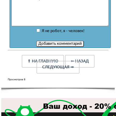
Я не робот, я - человек!
⇑
НА ГЛАВНУЮ
⇐
НАЗАД
СЛЕДУЮЩАЯ
⇒
Просмотров 8