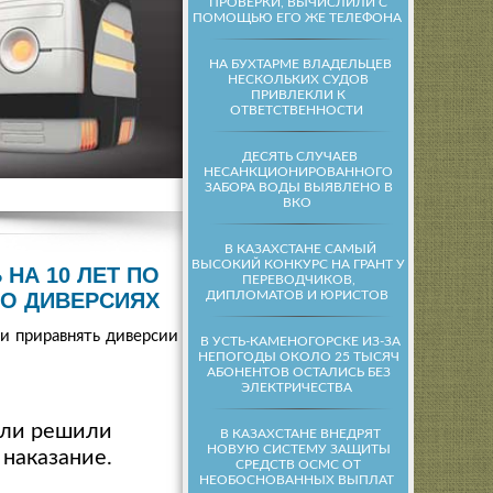
ПРОВЕРКИ, ВЫЧИСЛИЛИ С
ПОМОЩЬЮ ЕГО ЖЕ ТЕЛЕФОНА
НА БУХТАРМЕ ВЛАДЕЛЬЦЕВ
НЕСКОЛЬКИХ СУДОВ
ПРИВЛЕКЛИ К
ОТВЕТСТВЕННОСТИ
ДЕСЯТЬ СЛУЧАЕВ
НЕСАНКЦИОНИРОВАННОГО
ЗАБОРА ВОДЫ ВЫЯВЛЕНО В
ВКО
В КАЗАХСТАНЕ САМЫЙ
ВЫСОКИЙ КОНКУРС НА ГРАНТ У
НА 10 ЛЕТ ПО
ПЕРЕВОДЧИКОВ,
ДИПЛОМАТОВ И ЮРИСТОВ
 О ДИВЕРСИЯХ
 приравнять диверсии к
В УСТЬ-КАМЕНОГОРСКЕ ИЗ-ЗА
НЕПОГОДЫ ОКОЛО 25 ТЫСЯЧ
АБОНЕНТОВ ОСТАЛИСЬ БЕЗ
ЭЛЕКТРИЧЕСТВА
ели решили
В КАЗАХСТАНЕ ВНЕДРЯТ
НОВУЮ СИСТЕМУ ЗАЩИТЫ
 наказание.
СРЕДСТВ ОСМС ОТ
НЕОБОСНОВАННЫХ ВЫПЛАТ