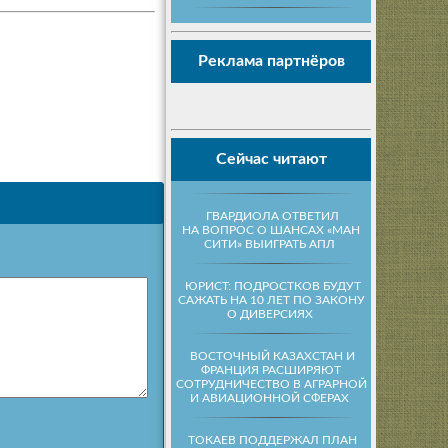
Реклама партнёров
Сейчас читают
ГВАРДИОЛА ОТВЕТИЛ
НА ВОПРОС О ШАНСАХ «МАН
СИТИ» ВЫИГРАТЬ АПЛ
ЮРИСТ: ПОДРОСТКОВ БУДУТ
САЖАТЬ НА 10 ЛЕТ ПО ЗАКОНУ
О ДИВЕРСИЯХ
ВОСТОЧНЫЙ КАЗАХСТАН И
ФРАНЦИЯ РАСШИРЯЮТ
СОТРУДНИЧЕСТВО В АГРАРНОЙ
И АВИАЦИОННОЙ СФЕРАХ
ТОКАЕВ ПОДДЕРЖАЛ ПЛАН