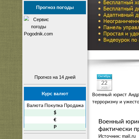
Прогноз погоды
Прогноз на 14 дней
Октябрь
22
2025
Курс валют
Военный юрист Андр
терроризму и ужесто
Валюта
Покупка
Продажа
$
€
Военный юрис
P
фактически п
Источник: mail.ru