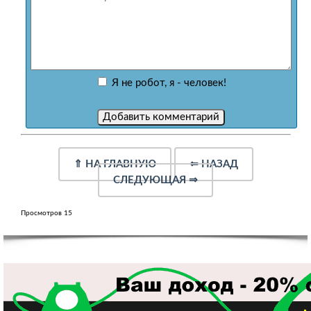
Я не робот, я - человек!
⇑
НА ГЛАВНУЮ
⇐
НАЗАД
СЛЕДУЮЩАЯ
⇒
Просмотров 15