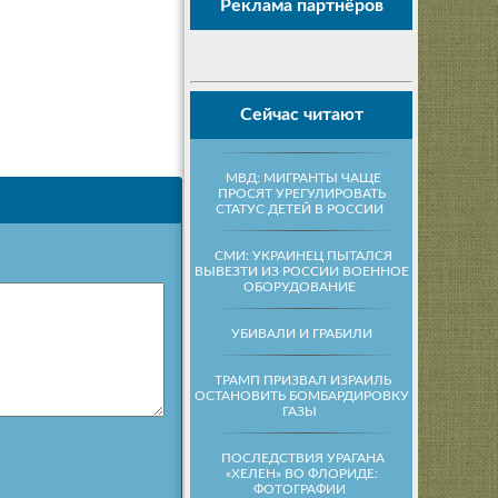
Реклама партнёров
Сейчас читают
МВД: МИГРАНТЫ ЧАЩЕ
ПРОСЯТ УРЕГУЛИРОВАТЬ
СТАТУС ДЕТЕЙ В РОССИИ
СМИ: УКРАИНЕЦ ПЫТАЛСЯ
ВЫВЕЗТИ ИЗ РОССИИ ВОЕННОЕ
ОБОРУДОВАНИЕ
УБИВАЛИ И ГРАБИЛИ
ТРАМП ПРИЗВАЛ ИЗРАИЛЬ
ОСТАНОВИТЬ БОМБАРДИРОВКУ
ГАЗЫ
ПОСЛЕДСТВИЯ УРАГАНА
«ХЕЛЕН» ВО ФЛОРИДЕ:
ФОТОГРАФИИ