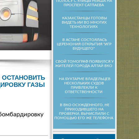
ПОЛОСУ С УЛИЦЫ РЕЙША НА
ПРОСПЕКТ САТПАЕВА
КАЗАХСТАНЦЫ ГОТОВЫ
ВИДЕТЬ ИИ ВО МНОГИХ
ТЕХНОЛОГИЯХ
В АСТАНЕ СОСТОЯЛАСЬ
ЦЕРЕМОНИЯ ОТКРЫТИЯ "ИГР
БУДУЩЕГО"
СВОЙ ТОМОГРАФ ПОЯВИЛСЯ У
ЖИТЕЛЕЙ ГОРОДА АЛТАЙ ВКО
Ь ОСТАНОВИТЬ
НА БУХТАРМЕ ВЛАДЕЛЬЦЕВ
НЕСКОЛЬКИХ СУДОВ
ИРОВКУ ГАЗЫ
ПРИВЛЕКЛИ К
ОТВЕТСТВЕННОСТИ
В ВКО ОСУЖДЕННОГО, НЕ
ПРИХОДИВШЕГО НА
 бомбардировку
ПРОВЕРКИ, ВЫЧИСЛИЛИ С
ПОМОЩЬЮ ЕГО ЖЕ ТЕЛЕФОНА