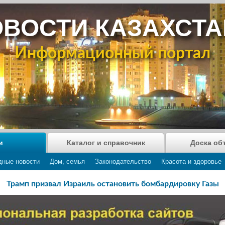
ВОСТИ КАЗАХСТ
Информационный портал
и
Каталог и справочник
Доска об
дные новости
Дом, семья
Законодательство
Красота и здоровье
Трамп призвал Израиль остановить бомбардировку Газы