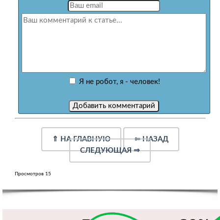
Я не робот, я - человек!
⇑
НА ГЛАВНУЮ
⇐
НАЗАД
СЛЕДУЮЩАЯ
⇒
Просмотров 15