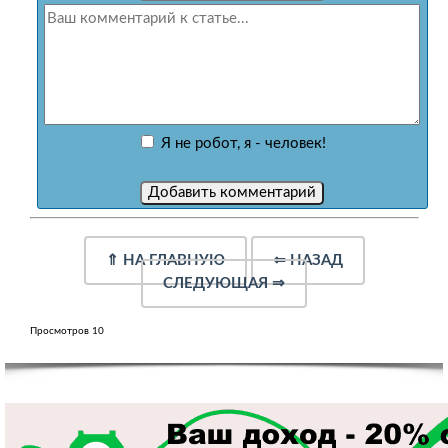
Я не робот, я - человек!
⇑
НА ГЛАВНУЮ
⇐
НАЗАД
СЛЕДУЮЩАЯ
⇒
Просмотров 10