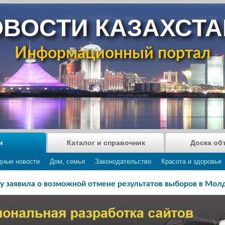
ВОСТИ КАЗАХСТ
Информационный портал
и
Каталог и справочник
Доска об
дные новости
Дом, семья
Законодательство
Красота и здоровье
у заявила о возможной отмене результатов выборов в Мол