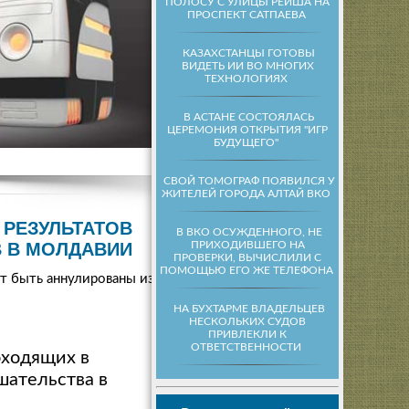
ПОЛОСУ С УЛИЦЫ РЕЙША НА
ПРОСПЕКТ САТПАЕВА
КАЗАХСТАНЦЫ ГОТОВЫ
ВИДЕТЬ ИИ ВО МНОГИХ
ТЕХНОЛОГИЯХ
В АСТАНЕ СОСТОЯЛАСЬ
ЦЕРЕМОНИЯ ОТКРЫТИЯ "ИГР
БУДУЩЕГО"
СВОЙ ТОМОГРАФ ПОЯВИЛСЯ У
ЖИТЕЛЕЙ ГОРОДА АЛТАЙ ВКО
 РЕЗУЛЬТАТОВ
В ВКО ОСУЖДЕННОГО, НЕ
ПРИХОДИВШЕГО НА
 В МОЛДАВИИ
ПРОВЕРКИ, ВЫЧИСЛИЛИ С
ПОМОЩЬЮ ЕГО ЖЕ ТЕЛЕФОНА
ут быть аннулированы из-
НА БУХТАРМЕ ВЛАДЕЛЬЦЕВ
НЕСКОЛЬКИХ СУДОВ
ПРИВЛЕКЛИ К
ОТВЕТСТВЕННОСТИ
оходящих в
шательства в