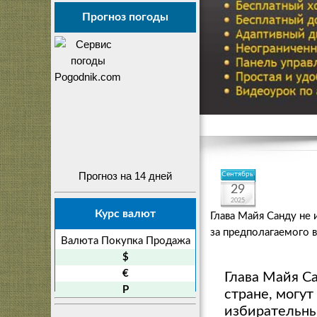
Прогноз погоды
Прогноз на 14 дней
Сентябрь
29
2025
Курс валют
Глава Майя Санду не 
за предполагаемого 
Валюта
Покупка
Продажа
$
€
Глава Майя С
P
стране, могу
избирательны