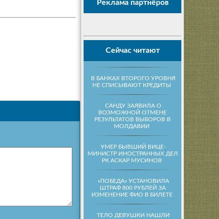
Реклама партнёров
Сейчас читают
В БАНКАХ ВТОРОГО УРОВНЯ
НЕ СПИСЫВАЮТ КРЕДИТЫ
САНДУ ЗАЯВИЛА О
ВОЗМОЖНОЙ ОТМЕНЕ
РЕЗУЛЬТАТОВ ВЫБОРОВ В
МОЛДАВИИ
УМЕР БЫВШИЙ ВИЦЕ-
МИНИСТР ИНОСТРАННЫХ ДЕЛ
РК АСКАР МУСИНОВ
«ПОБЕДА» УСТАНОВИЛА
ШТРАФ 800 РУБЛЕЙ ЗА
ИЗМЕНЕНИЕ ФИО В БИЛЕТЕ
ТЕЛО ДЕВУШКИ НАШЛИ