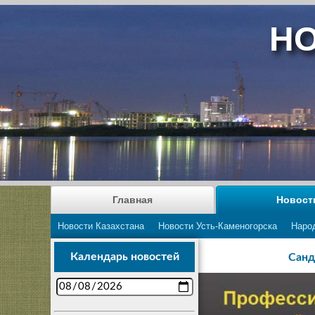
НО
Главная
Новост
Новости Казахстана
Новости Усть-Каменогорска
Наро
Календарь новостей
Санд