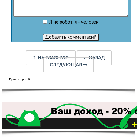
Я не робот, я - человек!
⇑
НА ГЛАВНУЮ
⇐
НАЗАД
СЛЕДУЮЩАЯ
⇒
Просмотров 9