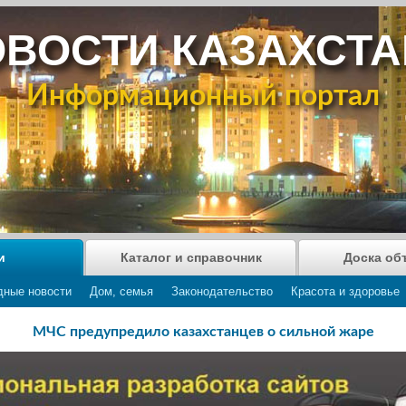
ВОСТИ КАЗАХСТ
Информационный портал
и
Каталог и справочник
Доска об
дные новости
Дом, семья
Законодательство
Красота и здоровье
МЧС предупредило казахстанцев о сильной жаре