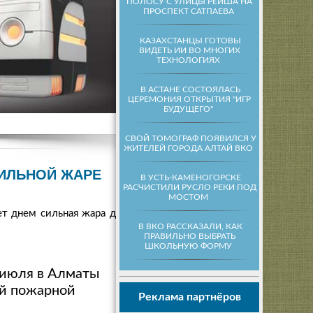
ПОЛОСУ С УЛИЦЫ РЕЙША НА
ПРОСПЕКТ САТПАЕВА
КАЗАХСТАНЦЫ ГОТОВЫ
ВИДЕТЬ ИИ ВО МНОГИХ
ТЕХНОЛОГИЯХ
В АСТАНЕ СОСТОЯЛАСЬ
ЦЕРЕМОНИЯ ОТКРЫТИЯ "ИГР
БУДУЩЕГО"
СВОЙ ТОМОГРАФ ПОЯВИЛСЯ У
ЖИТЕЛЕЙ ГОРОДА АЛТАЙ ВКО
СИЛЬНОЙ ЖАРЕ
В УСТЬ-КАМЕНОГОРСКЕ
РАСЧИСТИЛИ РУСЛО РЕКИ ПОД
МОСТОМ
ет днем сильная жара до
В ВКО РАССКАЗАЛИ, КАК
ПРАВИЛЬНО ВЫБРАТЬ
ШКОЛЬНУЮ ФОРМУ
4 июля в Алматы
ой пожарной
Реклама партнёров