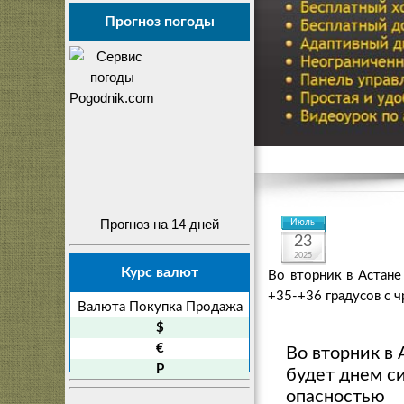
Прогноз погоды
Прогноз на 14 дней
Июль
23
2025
Курс валют
Во вторник в Астане
+35-+36 градусов с 
Валюта
Покупка
Продажа
$
€
Во вторник в 
P
будет днем с
опасностью