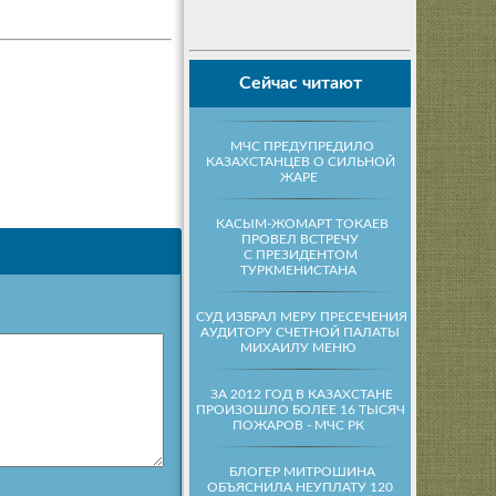
Сейчас читают
МЧС ПРЕДУПРЕДИЛО
КАЗАХСТАНЦЕВ О СИЛЬНОЙ
ЖАРЕ
КАСЫМ-ЖОМАРТ ТОКАЕВ
ПРОВЕЛ ВСТРЕЧУ
С ПРЕЗИДЕНТОМ
ТУРКМЕНИСТАНА
СУД ИЗБРАЛ МЕРУ ПРЕСЕЧЕНИЯ
АУДИТОРУ СЧЕТНОЙ ПАЛАТЫ
МИХАИЛУ МЕНЮ
ЗА 2012 ГОД В КАЗАХСТАНЕ
ПРОИЗОШЛО БОЛЕЕ 16 ТЫСЯЧ
ПОЖАРОВ - МЧС РК
БЛОГЕР МИТРОШИНА
ОБЪЯСНИЛА НЕУПЛАТУ 120