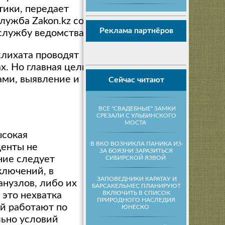
ики, передает
лужба Zakon.kz со
Реклама партнёров
службу ведомства.
слихата проводят
ах. Но
главная цель
ами, выявление и
Сейчас читают
ВСЕ "СВАДЕБНЫЕ" ЗАМКИ
СРЕЗАЛИ С УЛЬБИНСКОГО
МОСТА
ысокая
В ВКО ВОЗНИКЛА ПАНИКА ИЗ-
денты не
ЗА БОЯЗНИ ЗАРАЗИТЬСЯ
ние следует
СИБИРСКОЙ ЯЗВОЙ
ключений, в
ЗАПОВЕДНИКИ КАРАТАУ И
анузлов, либо их
БАРСАКЕЛЬМЕС ПЛАНИРУЮТ
ВКЛЮЧИТЬ В СПИСОК
 это нехватка
ПРИРОДНОГО НАСЛЕДИЯ
й работают по
ЮНЕСКО
льно условий