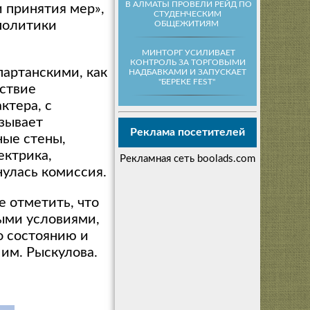
В АЛМАТЫ ПРОВЕЛИ РЕЙД ПО
 принятия мер»,
СТУДЕНЧЕСКИМ
политики
ОБЩЕЖИТИЯМ
МИНТОРГ УСИЛИВАЕТ
КОНТРОЛЬ ЗА ТОРГОВЫМИ
партанскими, как
НАДБАВКАМИ И ЗАПУСКАЕТ
"БЕРЕКЕ FEST"
йствие
ктера, с
зывает
Реклама посетителей
ные стены,
ектрика,
Рекламная сеть boolads.com
нулась комиссия.
е отметить, что
ыми условиями,
о состоянию и
им. Рыскулова.