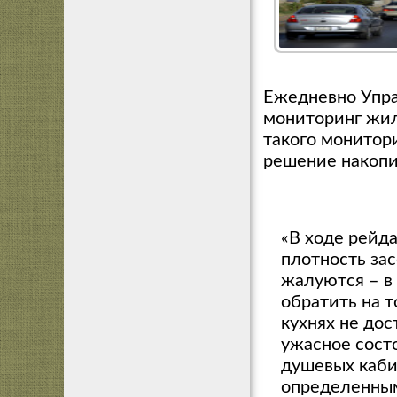
Ежедневно Упра
мониторинг жил
такого монитор
решение накоп
«В ходе рейда
плотность за
жалуются – в 
обратить на т
кухнях не дос
ужасное состо
душевых каби
определенным