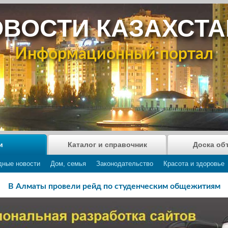
ВОСТИ КАЗАХСТ
Информационный портал
и
Каталог и справочник
Доска об
дные новости
Дом, семья
Законодательство
Красота и здоровье
В Алматы провели рейд по студенческим общежитиям