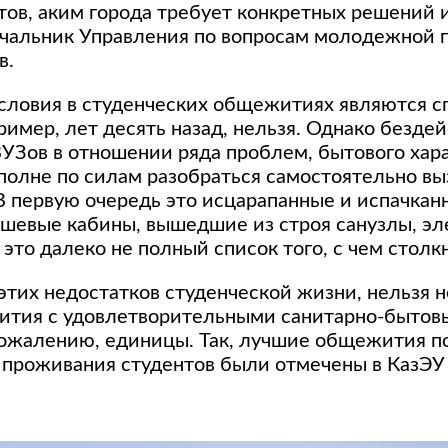
тов, аким города требует конкретных решений и
ачальник Управления по вопросам молодежной 
в.
условия в студенческих общежитиях являются с
ример, лет десять назад, нельзя. Однако безде
УЗов в отношении ряда проблем, бытового хара
полне по силам разобраться самостоятельно вы
В первую очередь это исцарапанные и испачкан
шевые кабины, вышедшие из строя санузлы, эл
 это далеко не полный список того, с чем столк
этих недостатков студенческой жизни, нельзя н
ития с удовлетворительными санитарно-бытов
 сожалению, единицы. Так, лучшие общежития п
 проживания студентов были отмечены в КазЭУ 