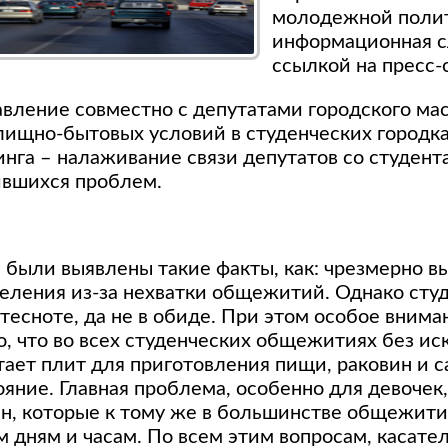
молодежной полит
информационная с
ссылкой на пресс-
вление совместно с депутатами городского ма
ищно-бытовых условий в студенческих городк
инга – налаживание связи депутатов со студент
ившихся проблем.
 были выявлены такие факты, как: чрезмерно в
селения из-за нехватки общежитий. Однако сту
тесноте, да не в обиде. При этом особое внима
о, что во всех студенческих общежитиях без ис
тает плит для приготовления пищи, раковин и с
яние. Главная проблема, особенно для девочек,
н, которые к тому же в большинстве общежити
 дням и часам. По всем этим вопросам, касате