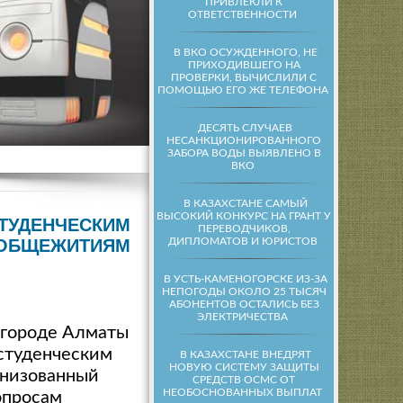
ПРИВЛЕКЛИ К
ОТВЕТСТВЕННОСТИ
В ВКО ОСУЖДЕННОГО, НЕ
ПРИХОДИВШЕГО НА
ПРОВЕРКИ, ВЫЧИСЛИЛИ С
ПОМОЩЬЮ ЕГО ЖЕ ТЕЛЕФОНА
ДЕСЯТЬ СЛУЧАЕВ
НЕСАНКЦИОНИРОВАННОГО
ЗАБОРА ВОДЫ ВЫЯВЛЕНО В
ВКО
В КАЗАХСТАНЕ САМЫЙ
ВЫСОКИЙ КОНКУРС НА ГРАНТ У
СТУДЕНЧЕСКИМ
ПЕРЕВОДЧИКОВ,
ДИПЛОМАТОВ И ЮРИСТОВ
ОБЩЕЖИТИЯМ
В УСТЬ-КАМЕНОГОРСКЕ ИЗ-ЗА
НЕПОГОДЫ ОКОЛО 25 ТЫСЯЧ
АБОНЕНТОВ ОСТАЛИСЬ БЕЗ
ЭЛЕКТРИЧЕСТВА
в городе Алматы
 студенческим
В КАЗАХСТАНЕ ВНЕДРЯТ
НОВУЮ СИСТЕМУ ЗАЩИТЫ
низованный
СРЕДСТВ ОСМС ОТ
НЕОБОСНОВАННЫХ ВЫПЛАТ
опросам