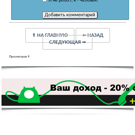
Я не робот, я - человек!
⇑
НА ГЛАВНУЮ
⇐
НАЗАД
СЛЕДУЮЩАЯ
⇒
Просмотров 9