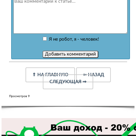
Я не робот, я - человек!
⇑
НА ГЛАВНУЮ
⇐
НАЗАД
СЛЕДУЮЩАЯ
⇒
Просмотров 9