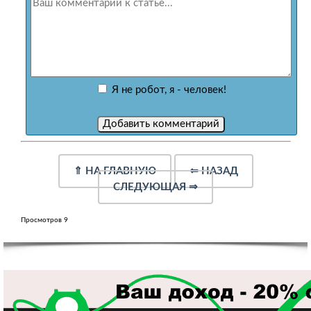
Я не робот, я - человек!
⇑
НА ГЛАВНУЮ
⇐
НАЗАД
СЛЕДУЮЩАЯ
⇒
Просмотров 9