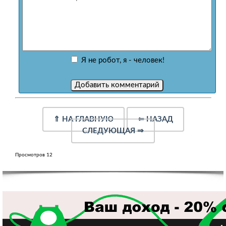
Я не робот, я - человек!
⇑
НА ГЛАВНУЮ
⇐
НАЗАД
СЛЕДУЮЩАЯ
⇒
Просмотров 12