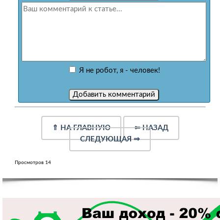
Я не робот, я - человек!
⇑
НА ГЛАВНУЮ
⇐
НАЗАД
СЛЕДУЮЩАЯ
⇒
Просмотров 14