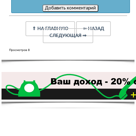
⇑
НА ГЛАВНУЮ
⇐
НАЗАД
СЛЕДУЮЩАЯ
⇒
Просмотров 8