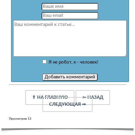
Я не робот, я - человек!
⇑
НА ГЛАВНУЮ
⇐
НАЗАД
СЛЕДУЮЩАЯ
⇒
Просмотров 13