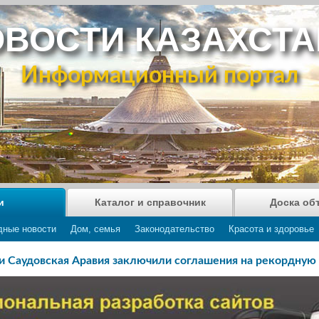
ВОСТИ КАЗАХСТ
Информационный портал
и
Каталог и справочник
Доска об
дные новости
Дом, семья
Законодательство
Красота и здоровье
 Саудовская Аравия заключили соглашения на рекордную