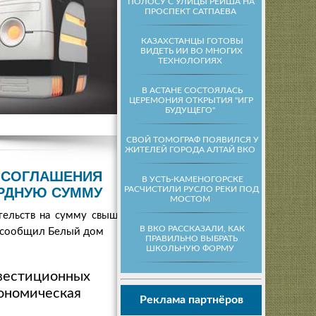
ПОЛОСУ С УЛИЦЫ РЕЙША НА
ПРОСПЕКТ САТПАЕВА
КАЗАХСТАНЦЫ ГОТОВЫ
ВИДЕТЬ ИИ ВО МНОГИХ
ТЕХНОЛОГИЯХ
В АСТАНЕ СОСТОЯЛАСЬ
ЦЕРЕМОНИЯ ОТКРЫТИЯ "ИГР
БУДУЩЕГО"
СВОЙ ТОМОГРАФ ПОЯВИЛСЯ У
ЖИТЕЛЕЙ ГОРОДА АЛТАЙ ВКО
 СОГЛАШЕНИЯ
В УСТЬ-КАМЕНОГОРСКЕ
РАСЧИСТИЛИ РУСЛО РЕКИ ПОД
РДНУЮ СУММУ
МОСТОМ
тельств на сумму свыше
В ВКО РАССКАЗАЛИ, КАК
, сообщил Белый дом
ПРАВИЛЬНО ВЫБРАТЬ
ШКОЛЬНУЮ ФОРМУ
нвестиционных
кономическая
Реклама партнёров