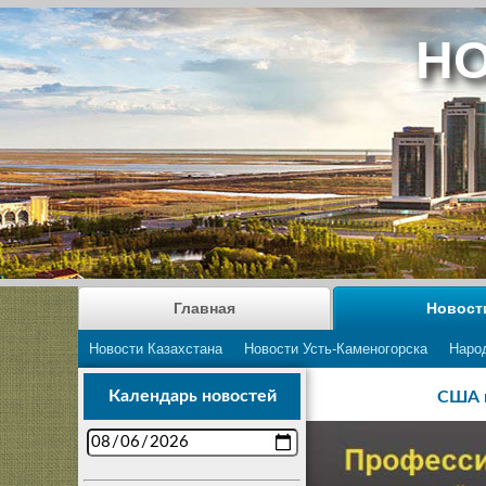
НО
Главная
Новост
Новости Казахстана
Новости Усть-Каменогорска
Наро
Календарь новостей
США и