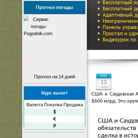
Прогноз погоды
Прогноз на 14 дней
Май
13
2025
Курс валют
США и Саудовская А
$600 млрд. Это круп
Валюта
Покупка
Продажа
$
€
США и Саудов
P
обязательств
сделка в ист