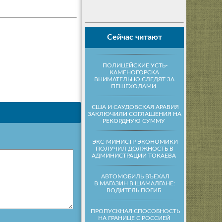
Сейчас читают
ПОЛИЦЕЙСКИЕ УСТЬ-
КАМЕНОГОРСКА
ВНИМАТЕЛЬНО СЛЕДЯТ ЗА
ПЕШЕХОДАМИ
США И САУДОВСКАЯ АРАВИЯ
ЗАКЛЮЧИЛИ СОГЛАШЕНИЯ НА
РЕКОРДНУЮ СУММУ
ЭКС-МИНИСТР ЭКОНОМИКИ
ПОЛУЧИЛ ДОЛЖНОСТЬ В
АДМИНИСТРАЦИИ ТОКАЕВА
АВТОМОБИЛЬ ВЪЕХАЛ
В МАГАЗИН В ШАМАЛГАНЕ:
ВОДИТЕЛЬ ПОГИБ
ПРОПУСКНАЯ СПОСОБНОСТЬ
НА ГРАНИЦЕ С РОССИЕЙ