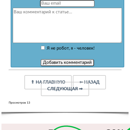
Я не робот, я - человек!
⇑
НА ГЛАВНУЮ
⇐
НАЗАД
СЛЕДУЮЩАЯ
⇒
Просмотров 13