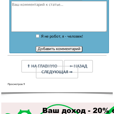
Я не робот, я - человек!
⇑
НА ГЛАВНУЮ
⇐
НАЗАД
СЛЕДУЮЩАЯ
⇒
Просмотров 9