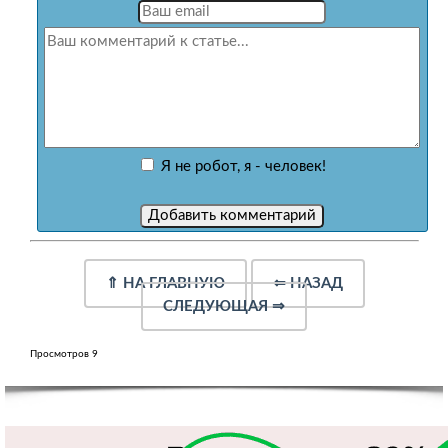
Я не робот, я - человек!
⇑
НА ГЛАВНУЮ
⇐
НАЗАД
СЛЕДУЮЩАЯ
⇒
Просмотров 9