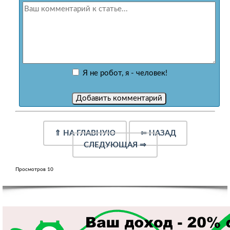
Я не робот, я - человек!
⇑
НА ГЛАВНУЮ
⇐
НАЗАД
СЛЕДУЮЩАЯ
⇒
Просмотров 10