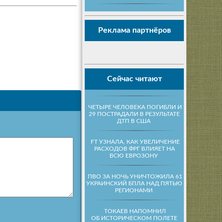
Реклама партнёров
Сейчас читают
ЧЕТЫРЕ ЧЕЛОВЕКА ПОГИБЛИ И
29 ПОСТРАДАЛИ В РЕЗУЛЬТАТЕ
ДТП В США
FT УЗНАЛА, КАК УВЕЛИЧЕНИЕ
РАСХОДОВ ФРГ ВЛИЯЕТ НА
ВСЮ ЕВРОЗОНУ
ПВО ЗА НОЧЬ УНИЧТОЖИЛА 61
УКРАИНСКИЙ БПЛА НАД ПЯТЬЮ
РЕГИОНАМИ
ТОКАЕВ НАПОМНИЛ
ОБ ИСТОРИЧЕСКОМ ПОЛЕТЕ