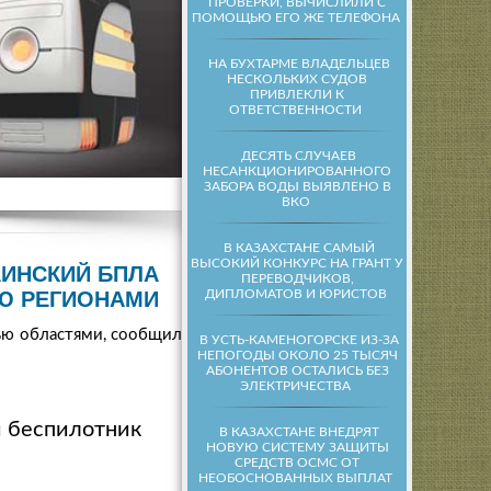
ПРОВЕРКИ, ВЫЧИСЛИЛИ С
ПОМОЩЬЮ ЕГО ЖЕ ТЕЛЕФОНА
НА БУХТАРМЕ ВЛАДЕЛЬЦЕВ
НЕСКОЛЬКИХ СУДОВ
ПРИВЛЕКЛИ К
ОТВЕТСТВЕННОСТИ
ДЕСЯТЬ СЛУЧАЕВ
НЕСАНКЦИОНИРОВАННОГО
ЗАБОРА ВОДЫ ВЫЯВЛЕНО В
ВКО
В КАЗАХСТАНЕ САМЫЙ
ВЫСОКИЙ КОНКУРС НА ГРАНТ У
АИНСКИЙ БПЛА
ПЕРЕВОДЧИКОВ,
ДИПЛОМАТОВ И ЮРИСТОВ
Ю РЕГИОНАМИ
тью областями, сообщили
В УСТЬ-КАМЕНОГОРСКЕ ИЗ-ЗА
НЕПОГОДЫ ОКОЛО 25 ТЫСЯЧ
АБОНЕНТОВ ОСТАЛИСЬ БЕЗ
ЭЛЕКТРИЧЕСТВА
й беспилотник
В КАЗАХСТАНЕ ВНЕДРЯТ
НОВУЮ СИСТЕМУ ЗАЩИТЫ
СРЕДСТВ ОСМС ОТ
НЕОБОСНОВАННЫХ ВЫПЛАТ