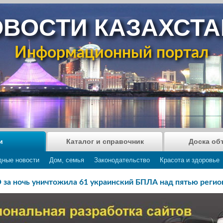
ВОСТИ КАЗАХСТ
Информационный портал
и
Каталог и справочник
Доска об
дные новости
Дом, семья
Законодательство
Красота и здоровье
 за ночь уничтожила 61 украинский БПЛА над пятью регио