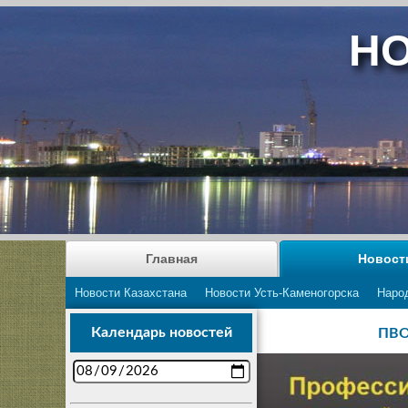
НО
Главная
Новост
Новости Казахстана
Новости Усть-Каменогорска
Наро
Календарь новостей
ПВО