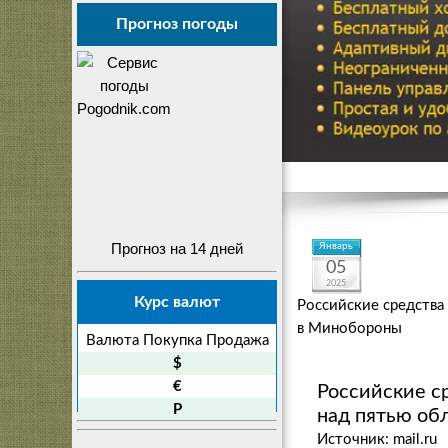
Прогноз погоды
Прогноз на 14 дней
Январь
05
2025
Курс валют
Российские средства
в Минобороны
Валюта
Покупка
Продажа
$
€
Российские с
P
над пятью об
Источник: mail.ru