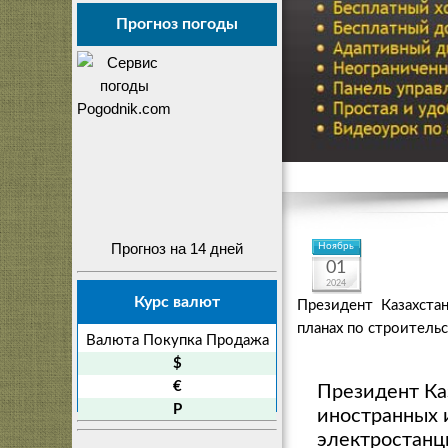
Прогноз погоды
Прогноз на 14 дней
Ноябрь
01
2024
Курс валют
Президент Казахста
планах по строитель
Валюта
Покупка
Продажа
$
€
Президент Ка
P
иностранных 
электростанц