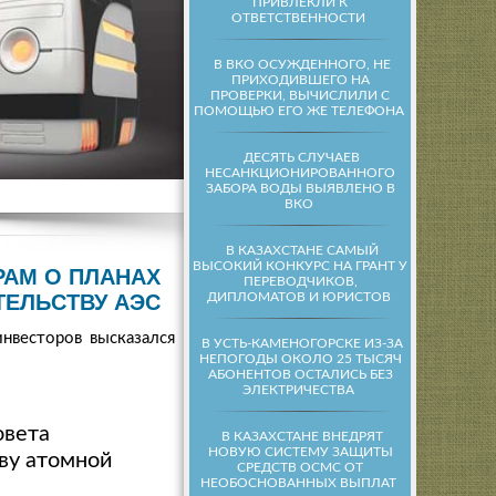
ПРИВЛЕКЛИ К
ОТВЕТСТВЕННОСТИ
В ВКО ОСУЖДЕННОГО, НЕ
ПРИХОДИВШЕГО НА
ПРОВЕРКИ, ВЫЧИСЛИЛИ С
ПОМОЩЬЮ ЕГО ЖЕ ТЕЛЕФОНА
ДЕСЯТЬ СЛУЧАЕВ
НЕСАНКЦИОНИРОВАННОГО
ЗАБОРА ВОДЫ ВЫЯВЛЕНО В
ВКО
В КАЗАХСТАНЕ САМЫЙ
ВЫСОКИЙ КОНКУРС НА ГРАНТ У
РАМ О ПЛАНАХ
ПЕРЕВОДЧИКОВ,
ДИПЛОМАТОВ И ЮРИСТОВ
ТЕЛЬСТВУ АЭС
нвесторов высказался о
В УСТЬ-КАМЕНОГОРСКЕ ИЗ-ЗА
НЕПОГОДЫ ОКОЛО 25 ТЫСЯЧ
АБОНЕНТОВ ОСТАЛИСЬ БЕЗ
ЭЛЕКТРИЧЕСТВА
овета
В КАЗАХСТАНЕ ВНЕДРЯТ
НОВУЮ СИСТЕМУ ЗАЩИТЫ
тву атомной
СРЕДСТВ ОСМС ОТ
НЕОБОСНОВАННЫХ ВЫПЛАТ