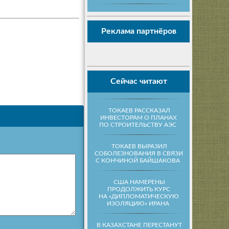
Реклама партнёров
Сейчас читают
ТОКАЕВ РАССКАЗАЛ
ИНВЕСТОРАМ О ПЛАНАХ
ПО СТРОИТЕЛЬСТВУ АЭС
ТОКАЕВ ВЫРАЗИЛ
СОБОЛЕЗНОВАНИЯ В СВЯЗИ
С КОНЧИНОЙ БАЙШАКОВА
США НАМЕРЕНЫ
ПРОДОЛЖИТЬ КУРС
НА «ДИПЛОМАТИЧЕСКУЮ
ИЗОЛЯЦИЮ» ИРАНА
В КАЗАХСТАНЕ ПЕРЕСТАНУТ